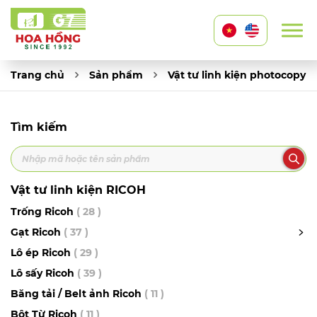
Trang chủ
Sản phẩm
Vật tư linh kiện photocopy
Tìm kiếm
Vật tư linh kiện RICOH
Trống Ricoh
( 28 )
Gạt Ricoh
( 37 )
Lô ép Ricoh
( 29 )
Lô sấy Ricoh
( 39 )
Băng tải / Belt ảnh Ricoh
( 11 )
Bột Từ Ricoh
( 11 )