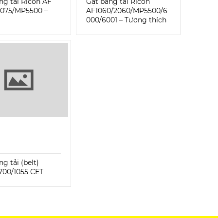
ng tải Ricoh AF
Gạt băng tải Ricoh
2075/MP5500 –
AF1060/2060/MP5500/6
000/6001 – Tương thích
g tải (belt)
700/1055 CET