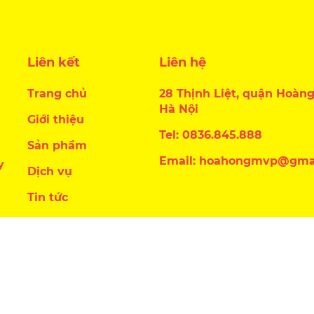
Liên kết
Liên hệ
Trang chủ
28 Thịnh Liệt, quận Hoàng
Hà Nội
Giới thiệu
Tel: 0836.845.888
Sản phẩm
Email: hoahongmvp@gma
y
Dịch vụ
Tin tức