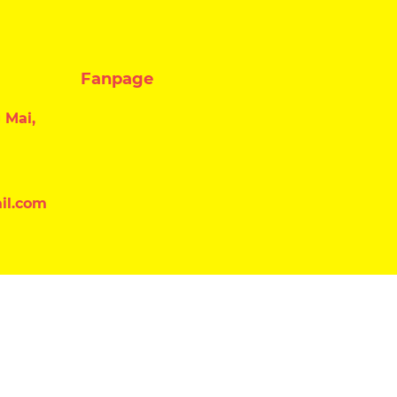
Fanpage
 Mai,
il.com
Đăng ký nhận tin