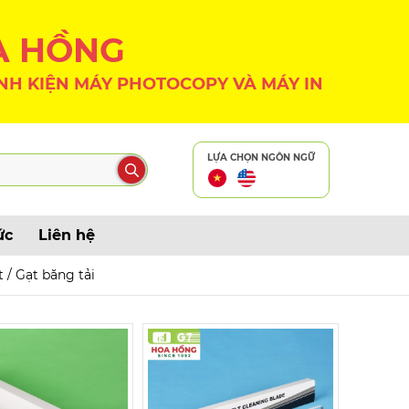
A HỒNG
NH KIỆN MÁY PHOTOCOPY VÀ MÁY IN
LỰA CHỌN NGÔN NGỮ
ức
Liên hệ
t / Gạt băng tải