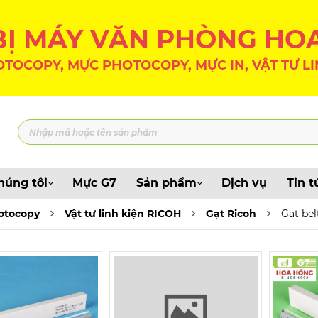
 BỊ MÁY VĂN PHÒNG HO
TOCOPY, MỰC PHOTOCOPY, MỰC IN, VẬT TƯ LI
húng tôi
Mực G7
Sản phẩm
Dịch vụ
Tin t
hotocopy
Vật tư linh kiện RICOH
Gạt Ricoh
Gạt bel