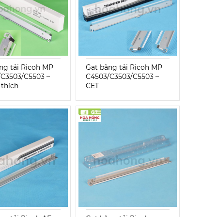
ng tải Ricoh MP
Gạt băng tải Ricoh MP
C3503/C5503 –
C4503/C3503/C5503 –
thích
CET