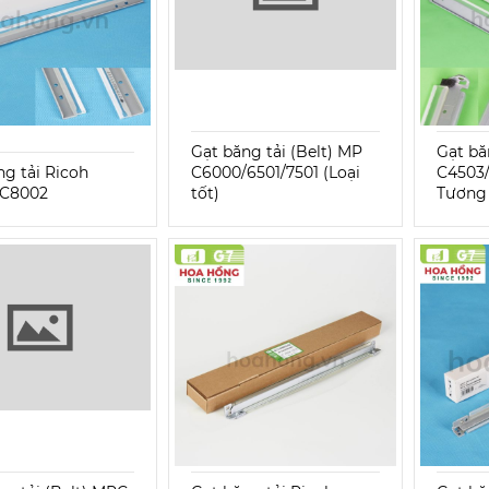
Gạt băng tải (Belt) MP
Gạt bă
ng tải Ricoh
C6000/6501/7501 (Loại
C4503/
/C8002
tốt)
Tương 