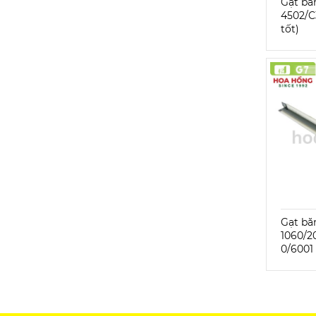
Gạt bă
4502/C
tốt)
Gạt bă
1060/2
0/6001