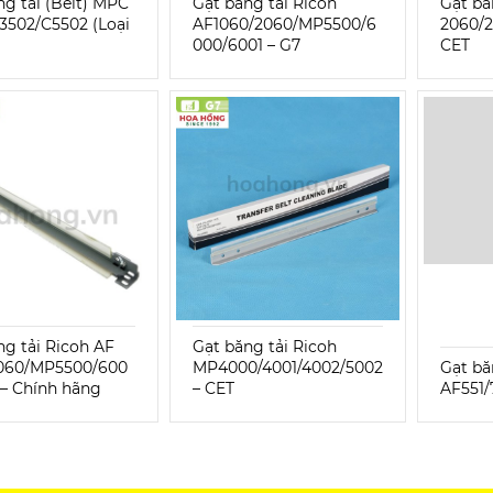
ng tải (Belt) MPC
Gạt băng tải Ricoh
Gạt bă
3502/C5502 (Loại
AF1060/2060/MP5500/6
2060/
000/6001 – G7
CET
ng tải Ricoh AF
Gạt băng tải Ricoh
060/MP5500/600
MP4000/4001/4002/5002
Gạt băn
 – Chính hãng
– CET
AF551/