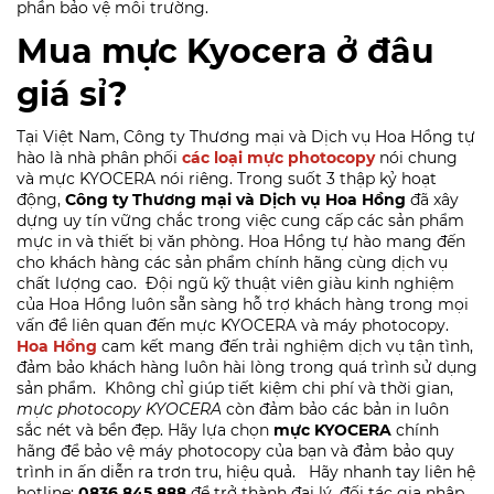
phần bảo vệ môi trường.
Mua mực Kyocera ở đâu
giá sỉ?
Tại Việt Nam, Công ty Thương mại và Dịch vụ Hoa Hồng tự
hào là nhà phân phối
các loại mực photocopy
nói chung
và mực KYOCERA nói riêng. Trong suốt 3 thập kỷ hoạt
động,
Công ty Thương mại và Dịch vụ Hoa Hồng
đã xây
dựng uy tín vững chắc trong việc cung cấp các sản phẩm
mực in và thiết bị văn phòng. Hoa Hồng tự hào mang đến
cho khách hàng các sản phẩm chính hãng cùng dịch vụ
chất lượng cao.
Đội ngũ kỹ thuật viên giàu kinh nghiệm
của Hoa Hồng luôn sẵn sàng hỗ trợ khách hàng trong mọi
vấn đề liên quan đến mực KYOCERA và máy photocopy.
Hoa Hồng
cam kết mang đến trải nghiệm dịch vụ tận tình,
đảm bảo khách hàng luôn hài lòng trong quá trình sử dụng
sản phẩm.
Không chỉ giúp tiết kiệm chi phí và thời gian,
mực photocopy KYOCERA
còn đảm bảo các bản in luôn
sắc nét và bền đẹp. Hãy lựa chọn
mực KYOCERA
chính
hãng để bảo vệ máy photocopy của bạn và đảm bảo quy
trình in ấn diễn ra trơn tru, hiệu quả.
Hãy nhanh tay liên hệ
hotline:
0836.845.888
để trở thành đại lý, đối tác gia nhập