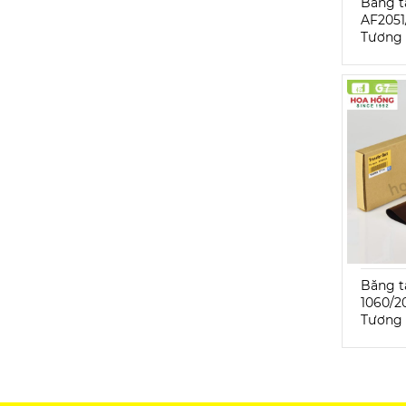
Băng t
AF2051
Tương 
Băng t
1060/2
Tương 