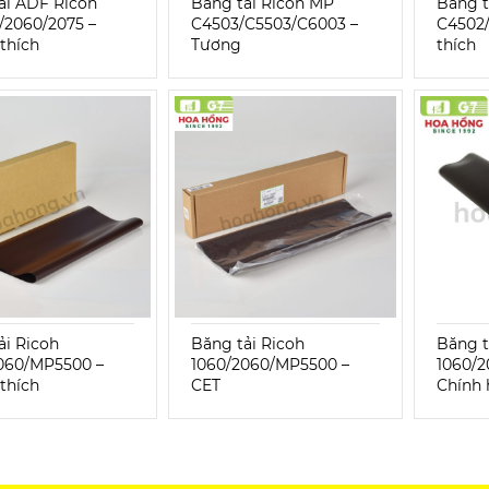
ải ADF Ricoh
Băng tải Ricoh MP
Băng t
/2060/2075 –
C4503/C5503/C6003 –
C4502
thích
Tương
thích
ải Ricoh
Băng tải Ricoh
Băng t
060/MP5500 –
1060/2060/MP5500 –
1060/
thích
CET
Chính