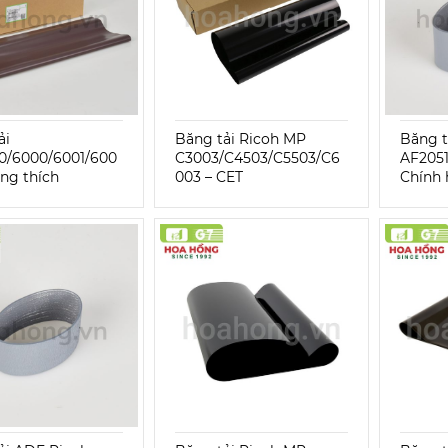
ải
Băng tải Ricoh MP
Băng t
0/6000/6001/600
C3003/C4503/C5503/C6
AF2051
ơng thích
003 – CET
Chính