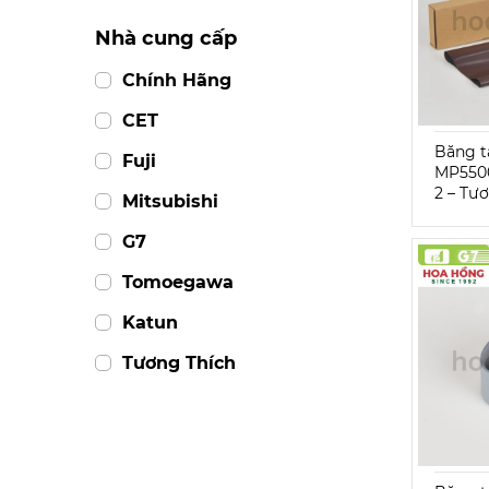
Nhà cung cấp
Chính Hãng
CET
Băng t
Fuji
MP550
2 – Tư
Mitsubishi
G7
Tomoegawa
Katun
Tương Thích