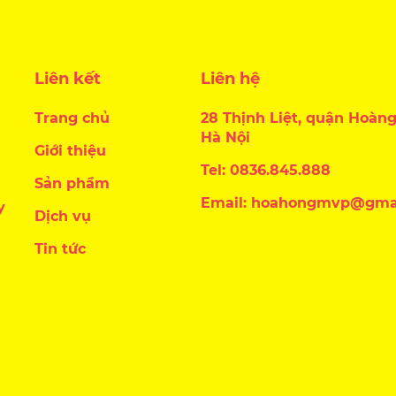
Liên kết
Liên hệ
Trang chủ
28 Thịnh Liệt, quận Hoàng
Hà Nội
Giới thiệu
Tel: 0836.845.888
Sản phẩm
Email: hoahongmvp@gma
y
Dịch vụ
Tin tức