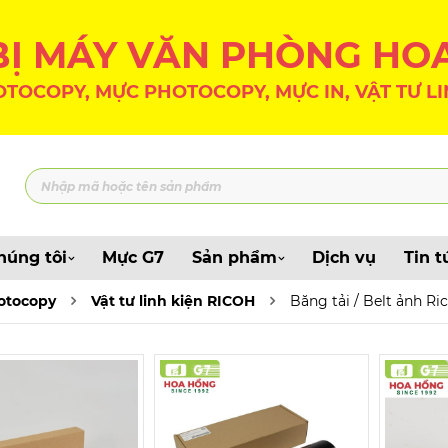
 BỊ MÁY VĂN PHÒNG HO
TOCOPY, MỰC PHOTOCOPY, MỰC IN, VẬT TƯ LI
húng tôi
Mực G7
Sản phẩm
Dịch vụ
Tin t
hotocopy
Vật tư linh kiện RICOH
Băng tải / Belt ảnh Ri