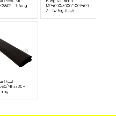
ải Ricoh MP
Băng tải Ricoh
/C5502 – Tương
MP4000/5000/4001/400
2 – Tương thích
ải Ricoh
2060/MP5500 –
 hãng