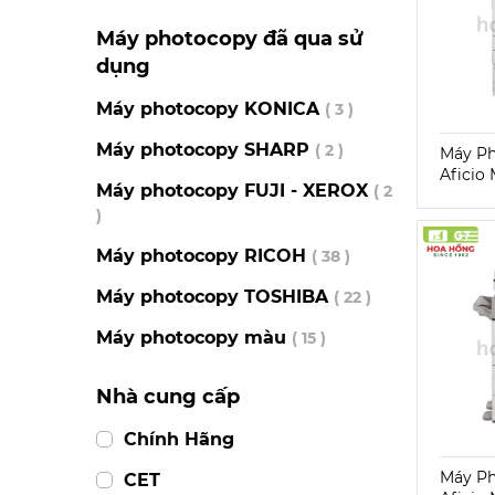
Máy photocopy đã qua sử
dụng
Máy photocopy KONICA
( 3 )
Máy photocopy SHARP
( 2 )
Máy Ph
Aficio
Máy photocopy FUJI - XEROX
( 2
)
Máy photocopy RICOH
( 38 )
Máy photocopy TOSHIBA
( 22 )
Máy photocopy màu
( 15 )
Nhà cung cấp
Chính Hãng
Máy Ph
CET