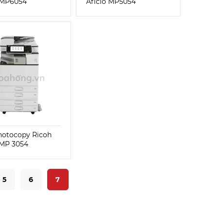
 MP6054
Aficio MP5054
hotocopy Ricoh
 MP 3054
5
6
7