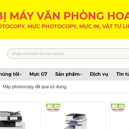
 BỊ MÁY VĂN PHÒNG HO
TOCOPY, MỰC PHOTOCOPY, MỰC IN, VẬT TƯ LI
húng tôi
Mực G7
Sản phẩm
Dịch vụ
Tin t
Máy photocopy đã qua sử dụng