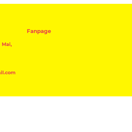
Fanpage
 Mai,
il.com
Đăng ký nhận tin