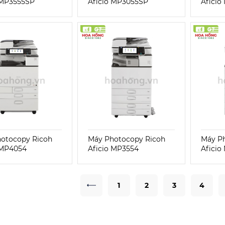
 MP3555SP
Aficio MP3055SP
Aficio
otocopy Ricoh
Máy Photocopy Ricoh
Máy P
 MP4054
Aficio MP3554
Aficio
1
2
3
4