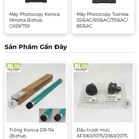
Máy Photocopy Konica
Máy Photocopy Toshiba
Minolta Bizhub
5516AC/6516AC/7516AC/
C659/759
8516AC
Sản Phẩm Gần Đây
Trống Konica DR-114
Đầu trượt mực
(Bizhub
AF1060/1075/2060/2075