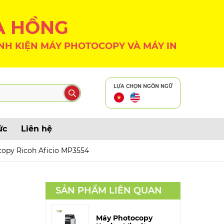
A HỒNG
NH KIỆN MÁY PHOTOCOPY VÀ MÁY IN
LỰA CHỌN NGÔN NGỮ
ức
Liên hệ
opy Ricoh Aficio MP3554
SẢN PHẨM LIÊN QUAN
Máy Photocopy