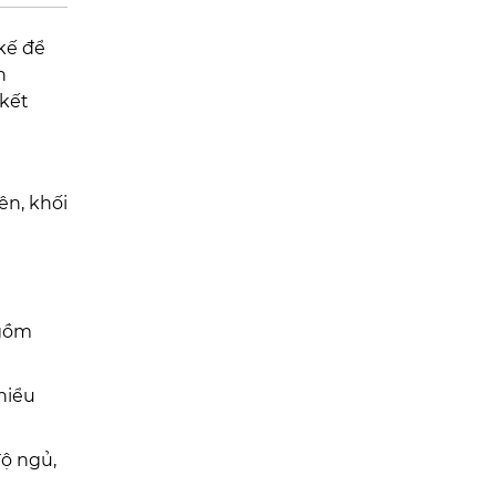
kế để
h
 kết
ên, khối
 gồm
hiểu
độ ngủ,