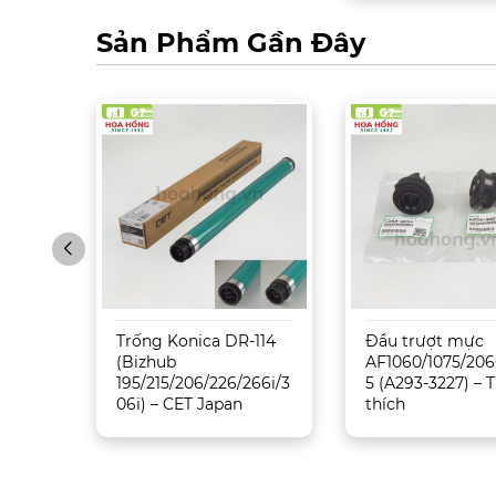
Sản Phẩm Gần Đây
Sharp
Trống Konica DR-114
Đầu trượt mực
5071
(Bizhub
AF1060/1075/206
195/215/206/226/266i/3
5 (A293-3227) –
06i) – CET Japan
thích