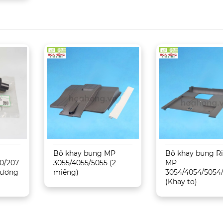
Bộ khay bụng MP
Bộ khay bụng R
0/207
3055/4055/5055 (2
MP
 Tương
miếng)
3054/4054/5054
(Khay to)