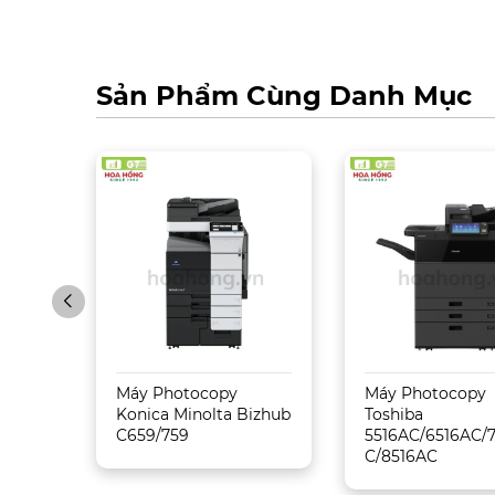
Sản Phẩm Cùng Danh Mục
Máy Photocopy
Máy Photocopy
Konica Minolta Bizhub
Toshiba
C659/759
5516AC/6516AC/
C/8516AC