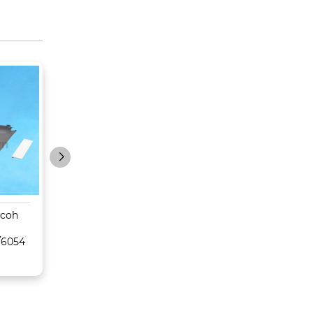
icoh
Máy Photocopy
Máy Photocopy
Konica Minolta Bizhub
Toshiba
/6054
C659/759
5516AC/6516AC/
C/8516AC