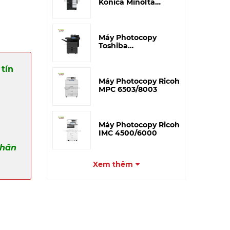
Konica Minolta
Bizhub C659/759
Máy Photocopy
Toshiba
5516AC/6516AC/7516AC/8516AC
tín
Máy Photocopy Ricoh
MPC 6503/8003
Máy Photocopy Ricoh
IMC 4500/6000
phân
Xem thêm