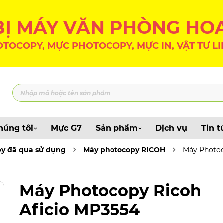
 BỊ MÁY VĂN PHÒNG HO
TOCOPY, MỰC PHOTOCOPY, MỰC IN, VẬT TƯ LI
húng tôi
Mực G7
Sản phẩm
Dịch vụ
Tin t
y đã qua sử dụng
Máy photocopy RICOH
Máy Photoc
Máy Photocopy Ricoh
Aficio MP3554