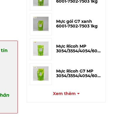
6001-7502-7503 1kg
Mực gói G7 xanh
6001-7502-7503 1kg
Mực Ricoh MP
tín
3054/3554/4054/6054
3055/4055/5055 –
V.MAX 500g
Mực Ricoh G7 MP
3054/3554/4054/6054
3055/4055/5055 – 1kg
Xem thêm
phân