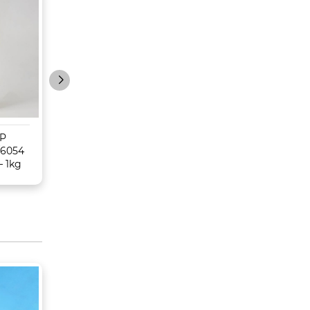
MP
Mực Ricoh MP6054
Mực Ricoh MP
/6054
(4054/5054/6054) –
3054/3554/4054
– 1kg
Tương thích
3055/4055/5055 
V.MAX 1000g