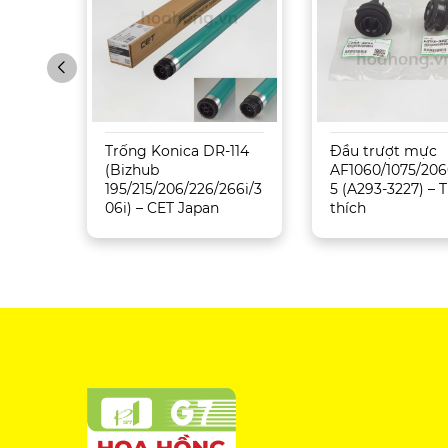
Sharp
Trống Konica DR-114
Đầu trượt mực
5071
(Bizhub
AF1060/1075/206
195/215/206/226/266i/3
5 (A293-3227) –
06i) – CET Japan
thích