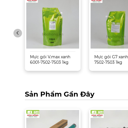
09 –
Mực gói V.max xanh
Mực gói G7 xanh
6001-7502-7503 1kg
7502-7503 1kg
Sản Phẩm Gần Đây