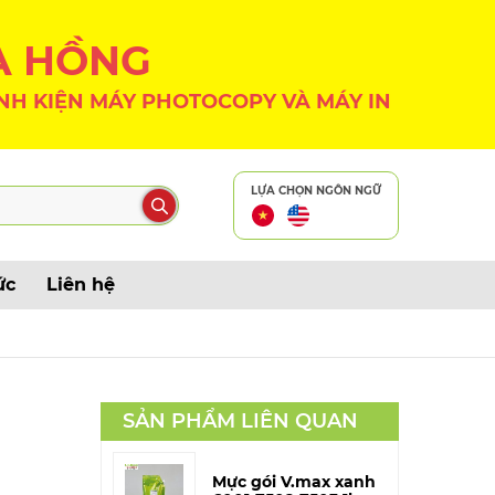
A HỒNG
NH KIỆN MÁY PHOTOCOPY VÀ MÁY IN
LỰA CHỌN NGÔN NGỮ
ức
Liên hệ
SẢN PHẨM LIÊN QUAN
Mực gói V.max xanh