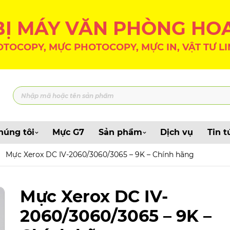
 BỊ MÁY VĂN PHÒNG HO
TOCOPY, MỰC PHOTOCOPY, MỰC IN, VẬT TƯ LI
húng tôi
Mực G7
Sản phẩm
Dịch vụ
Tin t
Mực Xerox DC IV-2060/3060/3065 – 9K – Chính hãng
Mực Xerox DC IV-
2060/3060/3065 – 9K –