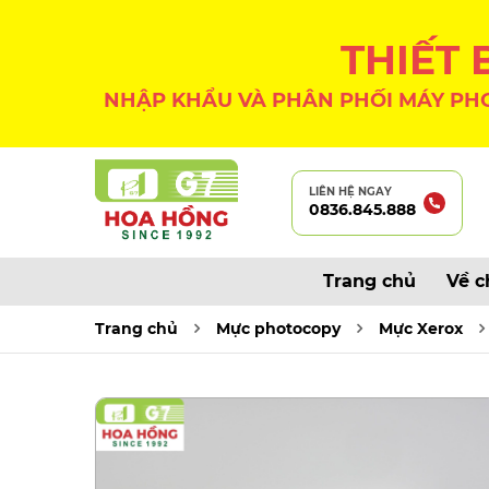
THIẾT
NHẬP KHẨU VÀ PHÂN PHỐI MÁY PHO
LIÊN HỆ NGAY
0836.845.888
Trang chủ
Về c
Trang chủ
Mực photocopy
Mực Xerox