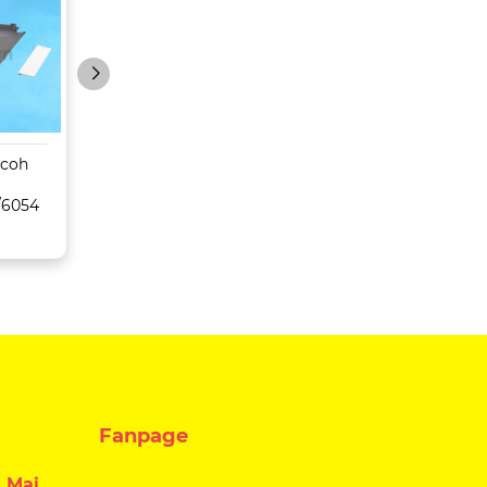
icoh
Máy Photocopy
Máy Photocopy
Konica Minolta Bizhub
Toshiba
/6054
C659/759
5516AC/6516AC/
C/8516AC
Fanpage
 Mai,