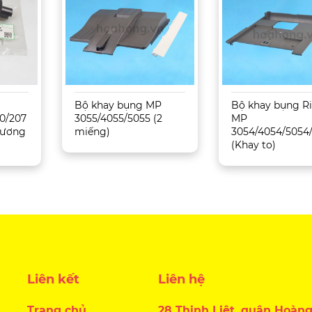
Bộ khay bụng MP
Bộ khay bụng R
0/207
3055/4055/5055 (2
MP
 Tương
miếng)
3054/4054/5054
(Khay to)
Liên kết
Liên hệ
Trang chủ
28 Thịnh Liệt, quận Hoàng