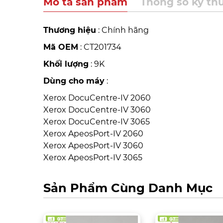
Mô tả sản phẩm
Thông số kỹ th
Thương hiệu
: Chính hãng
Mã OEM
: CT201734
Khối lượng
: 9K
Dùng cho máy
:
Xerox DocuCentre-IV 2060
Xerox DocuCentre-IV 3060
Xerox DocuCentre-IV 3065
Xerox ApeosPort-IV 2060
Xerox ApeosPort-IV 3060
Xerox ApeosPort-IV 3065
Sản Phẩm Cùng Danh Mục