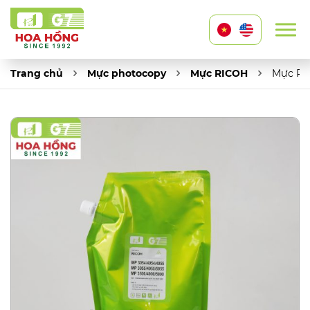
Trang chủ
Mực photocopy
Mực RICOH
Mực Ric