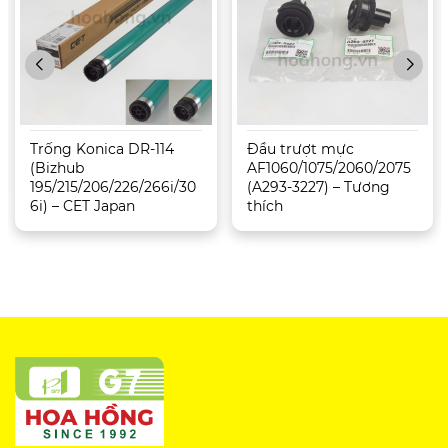
Trống Konica DR-114
Đầu trượt mực
(Bizhub
AF1060/1075/2060/2075
195/215/206/226/266i/30
(A293-3227) – Tương
6i) – CET Japan
thích