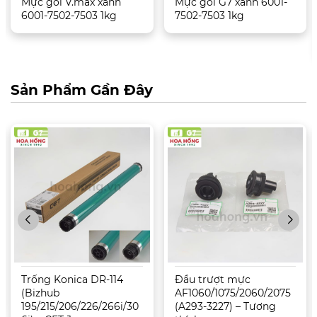
Mực gói V.max xanh
Mực gói G7 xanh 6001-
6001-7502-7503 1kg
7502-7503 1kg
Sản Phẩm Gần Đây
Trống Konica DR-114
Đầu trượt mực
(Bizhub
AF1060/1075/2060/2075
195/215/206/226/266i/30
(A293-3227) – Tương