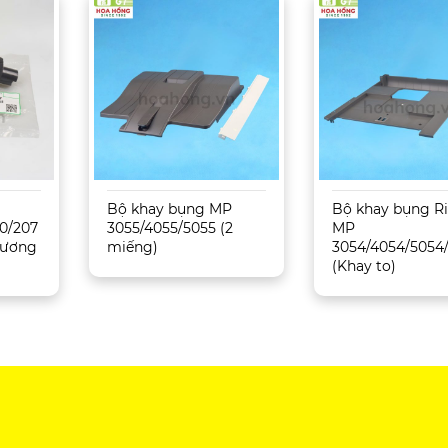
Bộ khay bụng MP
Bộ khay bụng R
0/207
3055/4055/5055 (2
MP
 Tương
miếng)
3054/4054/5054
(Khay to)