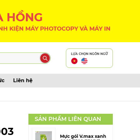
A HỒNG
NH KIỆN MÁY PHOTOCOPY VÀ MÁY IN
LỰA CHỌN NGÔN NGỮ
ức
Liên hệ
SẢN PHẨM LIÊN QUAN
003
Mực gói V.max xanh