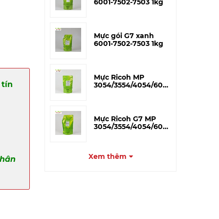
6001-7502-7503 1kg
Mực gói G7 xanh
6001-7502-7503 1kg
Mực Ricoh MP
tín
3054/3554/4054/6054
3055/4055/5055 –
V.MAX 500g
Mực Ricoh G7 MP
3054/3554/4054/6054
3055/4055/5055 – 1kg
Xem thêm
phân