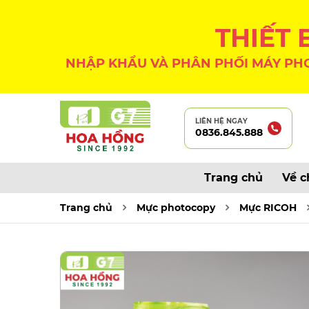
THIẾT
NHẬP KHẨU VÀ PHÂN PHỐI MÁY PHO
LIÊN HỆ NGAY
0836.845.888
Trang chủ
Về c
Trang chủ
Mực photocopy
Mực RICOH