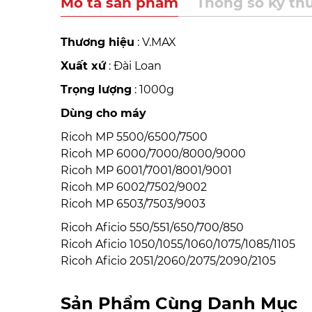
Mô tả sản phẩm
Thông số kỹ th
Thương hiệu
: V.MAX
Xuất xứ
: Đài Loan
Trọng lượng
: 1000g
Dùng cho máy
Ricoh MP 5500/6500/7500
Ricoh MP 6000/7000/8000/9000
Ricoh MP 6001/7001/8001/9001
Ricoh MP 6002/7502/9002
Ricoh MP 6503/7503/9003
Ricoh Aficio 550/551/650/700/850
Ricoh Aficio 1050/1055/1060/1075/1085/1105
Ricoh Aficio 2051/2060/2075/2090/2105
Sản Phẩm Cùng Danh Mục