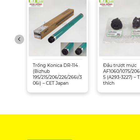
Sharp
Trống Konica DR-114
Đầu trượt mực
5071
(Bizhub
AF1060/1075/206
195/215/206/226/266i/3
5 (A293-3227) –
06i) – CET Japan
thích