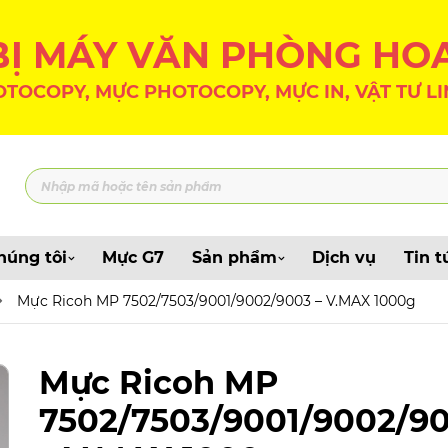
 BỊ MÁY VĂN PHÒNG HO
TOCOPY, MỰC PHOTOCOPY, MỰC IN, VẬT TƯ LI
húng tôi
Mực G7
Sản phẩm
Dịch vụ
Tin t
Mực Ricoh MP 7502/7503/9001/9002/9003 – V.MAX 1000g
Mực Ricoh MP
7502/7503/9001/9002/9