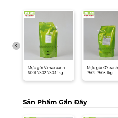
09 –
Mực gói V.max xanh
Mực gói G7 xanh
6001-7502-7503 1kg
7502-7503 1kg
Sản Phẩm Gần Đây