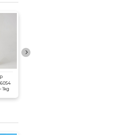
MP
Mực Ricoh MP6054
Mực Ricoh MP
/6054
(4054/5054/6054) –
3054/3554/4054
– 1kg
Tương thích
3055/4055/5055 
V.MAX 1000g