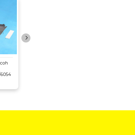
icoh
Máy Photocopy
Máy Photocopy
Konica Minolta Bizhub
Toshiba
/6054
C659/759
5516AC/6516AC/
C/8516AC