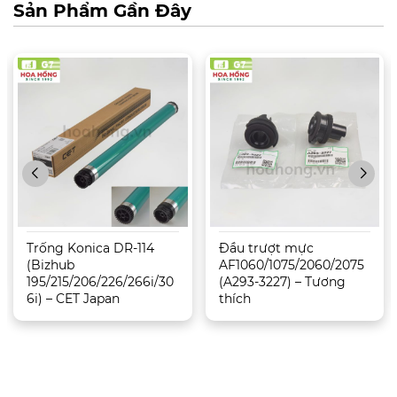
Sản Phẩm Gần Đây
Trống Konica DR-114
Đầu trượt mực
(Bizhub
AF1060/1075/2060/2075
195/215/206/226/266i/30
(A293-3227) – Tương
6i) – CET Japan
thích