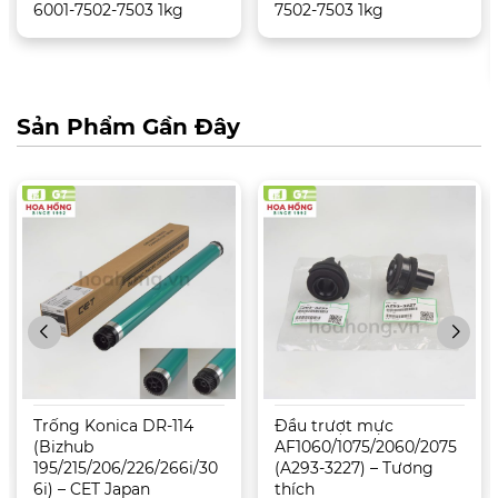
6001-7502-7503 1kg
7502-7503 1kg
Sản Phẩm Gần Đây
Trống Konica DR-114
Đầu trượt mực
(Bizhub
AF1060/1075/2060/2075
195/215/206/226/266i/30
(A293-3227) – Tương
6i) – CET Japan
thích