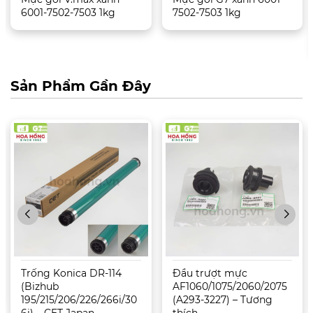
6001-7502-7503 1kg
7502-7503 1kg
Sản Phẩm Gần Đây
Trống Konica DR-114
Đầu trượt mực
(Bizhub
AF1060/1075/2060/2075
195/215/206/226/266i/30
(A293-3227) – Tương