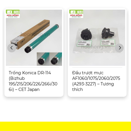
Trống Konica DR-114
Đầu trượt mực
(Bizhub
AF1060/1075/2060/2075
195/215/206/226/266i/30
(A293-3227) – Tương
6i) – CET Japan
thích