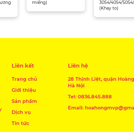
 Tương
miếng)
3054/4054/5054
(Khay to)
Liên kết
Liên hệ
Trang chủ
28 Thịnh Liệt, quận Hoàng
Hà Nội
Giới thiệu
Tel: 0836.845.888
Sản phẩm
Email: hoahongmvp@gma
y
Dịch vụ
Tin tức