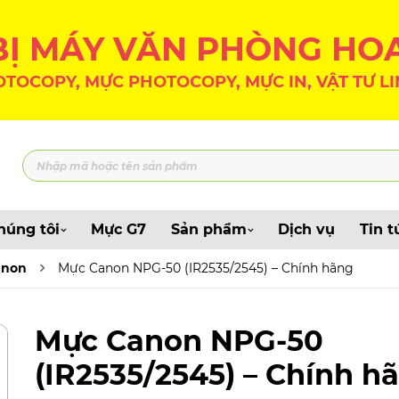
 BỊ MÁY VĂN PHÒNG HO
TOCOPY, MỰC PHOTOCOPY, MỰC IN, VẬT TƯ LI
húng tôi
Mực G7
Sản phẩm
Dịch vụ
Tin t
anon
Mực Canon NPG-50 (IR2535/2545) – Chính hãng
Mực Canon NPG-50
(IR2535/2545) – Chính h