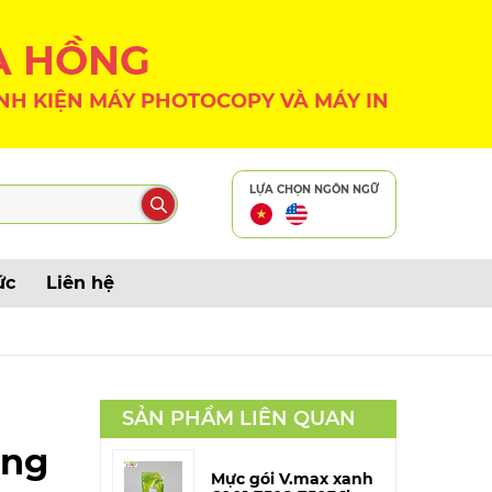
A HỒNG
NH KIỆN MÁY PHOTOCOPY VÀ MÁY IN
LỰA CHỌN NGÔN NGỮ
ức
Liên hệ
SẢN PHẨM LIÊN QUAN
ãng
Mực gói V.max xanh