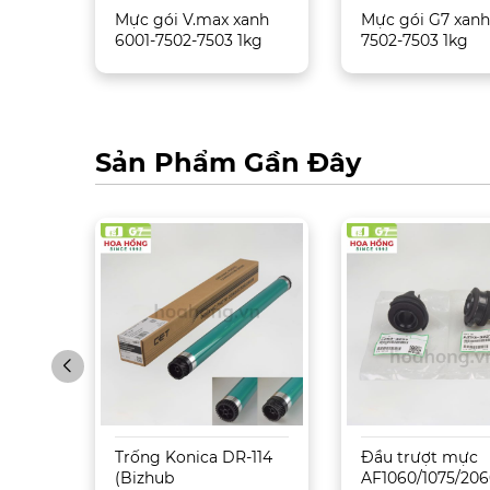
09 –
Mực gói V.max xanh
Mực gói G7 xanh
6001-7502-7503 1kg
7502-7503 1kg
Sản Phẩm Gần Đây
Sharp
Trống Konica DR-114
Đầu trượt mực
5071
(Bizhub
AF1060/1075/206