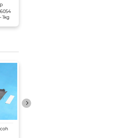
MP
Mực Ricoh MP6054
Mực Ricoh MP
/6054
(4054/5054/6054) –
3054/3554/4054
– 1kg
Tương thích
3055/4055/5055 
V.MAX 1000g
icoh
Máy Photocopy
Máy Photocopy
Konica Minolta Bizhub
Toshiba