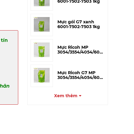
6001-7502-7503 1kg
Mực gói G7 xanh
6001-7502-7503 1kg
tín
Mực Ricoh MP
3054/3554/4054/6054
3055/4055/5055 –
V.MAX 500g
Mực Ricoh G7 MP
3054/3554/4054/6054
3055/4055/5055 – 1kg
phân
Xem thêm