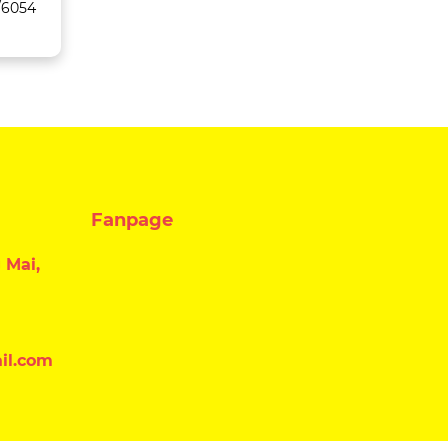
/6054
C659/759
5516AC/6516AC/
C/8516AC
Fanpage
 Mai,
il.com