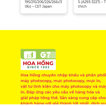
195/215/206/226/266i/3
5 (A293-3227) –
06i) – CET Japan
thích
Hoa Hồng chuyên nhập khẩu và phân phối
máy photocopy, mực photocopy, mực in,
vật tư linh kiện cho máy photocopy và má
in. Đáp ứng các yêu cầu về hàng hóa và
giải pháp tổng thể. Sẵn sàng cung cấp cho
khách hàng với giá thành tốt nhất, dịch vụ