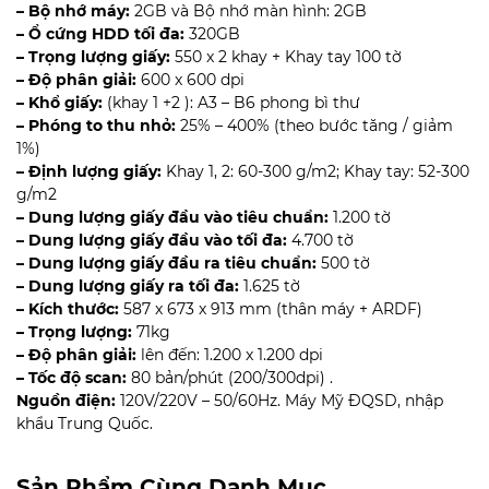
– Bộ nhớ máy:
2GB và Bộ nhớ màn hình: 2GB
– Ổ cứng HDD tối đa:
320GB
– Trọng lượng giấy:
550 x 2 khay + Khay tay 100 tờ
– Độ phân giải:
600 x 600 dpi
– Khổ giấy:
(khay 1 +2 ): A3 – B6 phong bì thư
– Phóng to thu nhỏ:
25% – 400% (theo bước tăng / giảm
1%)
– Định lượng giấy:
Khay 1, 2: 60-300 g/m2; Khay tay: 52-300
g/m2
– Dung lượng giấy đầu vào tiêu chuẩn:
1.200 tờ
– Dung lượng giấy đầu vào tối đa:
4.700 tờ
– Dung lượng giấy đầu ra tiêu chuẩn:
500 tờ
– Dung lượng giấy ra tối đa:
1.625 tờ
– Kích thước:
587 x 673 x 913 mm (thân máy + ARDF)
– Trọng lượng:
71kg
– Độ phân giải:
lên đến: 1.200 x 1.200 dpi
– Tốc độ scan:
80 bản/phút (200/300dpi) .
Nguồn điện:
120V/220V – 50/60Hz. Máy Mỹ ĐQSD, nhập
khẩu Trung Quốc.
Sản Phẩm Cùng Danh Mục