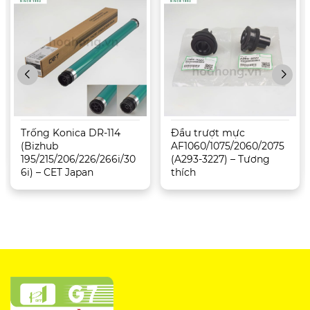
Trống Konica DR-114
Đầu trượt mực
(Bizhub
AF1060/1075/2060/2075
195/215/206/226/266i/30
(A293-3227) – Tương
6i) – CET Japan
thích