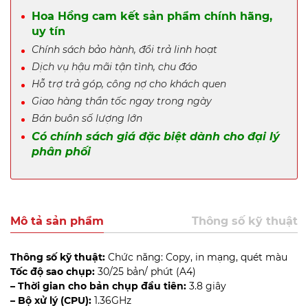
Hoa Hồng cam kết sản phẩm chính hãng,
uy tín
Chính sách bảo hành, đổi trả linh hoạt
Dịch vụ hậu mãi tận tình, chu đáo
Hỗ trợ trả góp, công nợ cho khách quen
Giao hàng thần tốc ngay trong ngày
Bán buôn số lượng lớn
Có chính sách giá đặc biệt dành cho đại lý
phân phối
Mô tả sản phẩm
Thông số kỹ thuật
Thông số kỹ thuật:
Chức năng: Copy, in mạng, quét màu
Tốc độ sao chụp:
30/25 bản/ phút (A4)
– Thời gian cho bản chụp đầu tiên:
3.8 giây
– Bộ xử lý (CPU):
1.36GHz