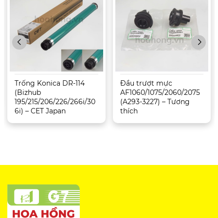
Trống Konica DR-114
Đầu trượt mực
(Bizhub
AF1060/1075/2060/2075
195/215/206/226/266i/30
(A293-3227) – Tương
6i) – CET Japan
thích