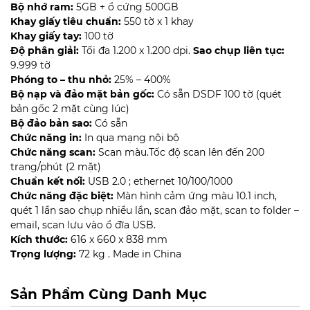
Bộ nhớ ram:
5GB + ổ cứng 500GB
Khay giấy tiêu chuẩn:
550 tờ x 1 khay
Khay giấy tay:
100 tờ
Độ phân giải:
Tối đa 1.200 x 1.200 dpi.
Sao chụp liên tục:
9.999 tờ
Phóng to – thu nhỏ:
25% – 400%
Bộ nạp và đảo mặt bản gốc:
Có sẵn DSDF 100 tờ (quét
bản gốc 2 mặt cùng lúc)
Bộ đảo bản sao:
Có sẵn
Chức năng in:
In qua mạng nội bộ
Chức năng scan:
Scan màu.Tốc độ scan lên đến 200
trang/phút (2 mặt)
Chuẩn kết nối:
USB 2.0 ; ethernet 10/100/1000
Chức năng đặc biệt:
Màn hình cảm ứng màu 10.1 inch,
quét 1 lần sao chụp nhiều lần, scan đảo mặt, scan to folder –
email, scan lưu vào ổ đĩa USB.
Kích thước:
616 x 660 x 838 mm
Trọng lượng:
72 kg . Made in China
Sản Phẩm Cùng Danh Mục