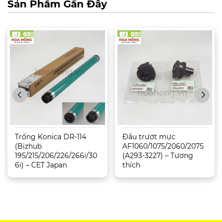
Sản Phẩm Gần Đây
Trống Konica DR-114
Đầu trượt mực
(Bizhub
AF1060/1075/2060/2075
195/215/206/226/266i/30
(A293-3227) – Tương
6i) – CET Japan
thích