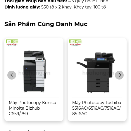
Thời gian chụp bản đầu tiên:
4.3 giây hoặc ít hơn
Định lượng giấy:
550 tờ x 2 khay, Khay tay: 100 tờ
Sản Phẩm Cùng Danh Mục
Máy Photocopy Konica
Máy Photocopy Toshiba
Minolta Bizhub
5516AC/6516AC/7516AC/
C659/759
8516AC