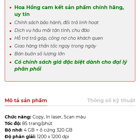
Hoa Hồng cam kết sản phẩm chính hãng,
uy tín
Chính sách bảo hành, đổi trả linh hoạt
Dịch vụ hậu mãi tận tình, chu đáo
Hỗ trợ trả góp, công nợ cho khách quen
Giao hàng thần tốc ngay trong ngày
Bán buôn số lượng lớn
Có chính sách giá đặc biệt dành cho đại lý
phân phối
Mô tả sản phẩm
Thông số kỹ thuật
Chức năng:
Copy, In laser, Scan màu
Tốc độ:
85 trang/phút
Bộ nhớ:
4 GB + ổ cứng 320 GB
Độ phân giải:
1200 x 1200 dpi