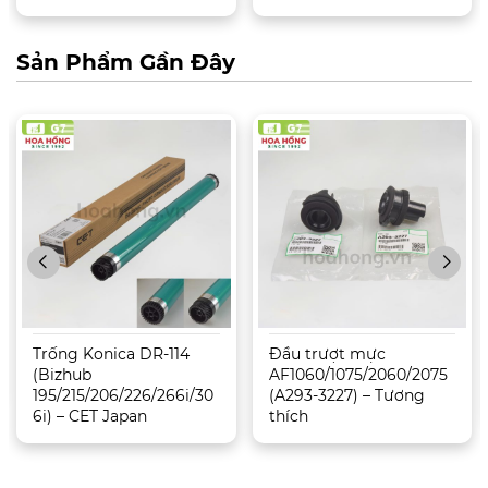
Sản Phẩm Gần Đây
Trống Konica DR-114
Đầu trượt mực
(Bizhub
AF1060/1075/2060/2075
195/215/206/226/266i/30
(A293-3227) – Tương
6i) – CET Japan
thích