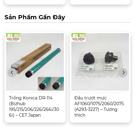
Sản Phẩm Gần Đây
Trống Konica DR-114
Đầu trượt mực
(Bizhub
AF1060/1075/2060/2075
195/215/206/226/266i/30
(A293-3227) – Tương
6i) – CET Japan
thích