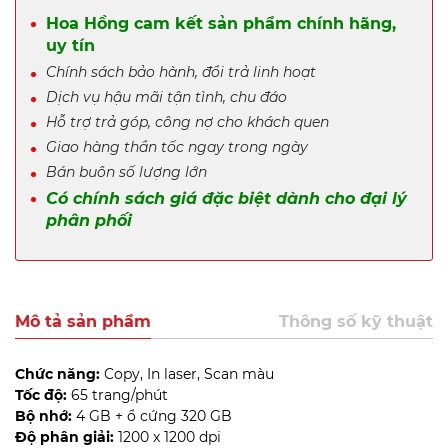
Hoa Hồng cam kết sản phẩm chính hãng,
uy tín
Chính sách bảo hành, đổi trả linh hoạt
Dịch vụ hậu mãi tận tình, chu đáo
Hỗ trợ trả góp, công nợ cho khách quen
Giao hàng thần tốc ngay trong ngày
Bán buôn số lượng lớn
Có chính sách giá đặc biệt dành cho đại lý
phân phối
Mô tả sản phẩm
Thông số kỹ thuật
Chức năng:
Copy, In laser, Scan màu
Tốc độ:
65 trang/phút
Bộ nhớ:
4 GB + ổ cứng 320 GB
Độ phân giải:
1200 x 1200 dpi