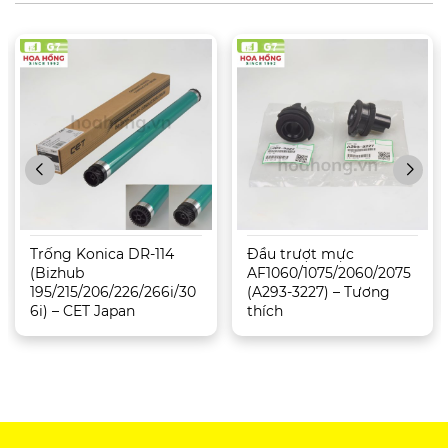
Trống Konica DR-114
Đầu trượt mực
(Bizhub
AF1060/1075/2060/2075
195/215/206/226/266i/30
(A293-3227) – Tương
6i) – CET Japan
thích