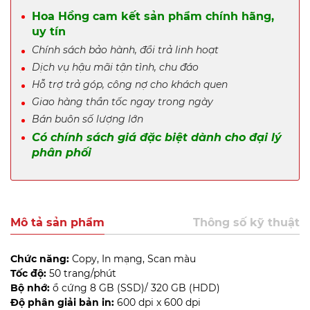
Hoa Hồng cam kết sản phẩm chính hãng,
uy tín
Chính sách bảo hành, đổi trả linh hoạt
Dịch vụ hậu mãi tận tình, chu đáo
Hỗ trợ trả góp, công nợ cho khách quen
Giao hàng thần tốc ngay trong ngày
Bán buôn số lượng lớn
Có chính sách giá đặc biệt dành cho đại lý
phân phối
Mô tả sản phẩm
Thông số kỹ thuật
Chức năng:
Copy, In mạng, Scan màu
Tốc độ:
50 trang/phút
Bộ nhớ:
ổ cứng 8 GB (SSD)/ 320 GB (HDD)
Độ phân giải bản in:
600 dpi x 600 dpi