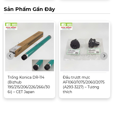
Sản Phẩm Gần Đây
Trống Konica DR-114
Đầu trượt mực
(Bizhub
AF1060/1075/2060/2075
195/215/206/226/266i/30
(A293-3227) – Tương
6i) – CET Japan
thích