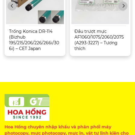
Trống Konica DR-114
Đầu trượt mực
(Bizhub
AF1060/1075/2060/2075
195/215/206/226/266i/30
(A293-3227) – Tương
6i) – CET Japan
thích
Hoa Hồng chuyên nhập khẩu và phân phối máy
photocopy, mực photocopy, mực in, vật tư linh kiện cho