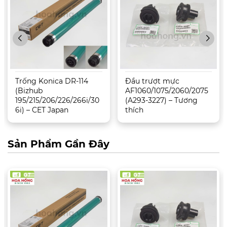
Trống Konica DR-114
Đầu trượt mực
(Bizhub
AF1060/1075/2060/2075
195/215/206/226/266i/30
(A293-3227) – Tương
6i) – CET Japan
thích
Sản Phẩm Gần Đây