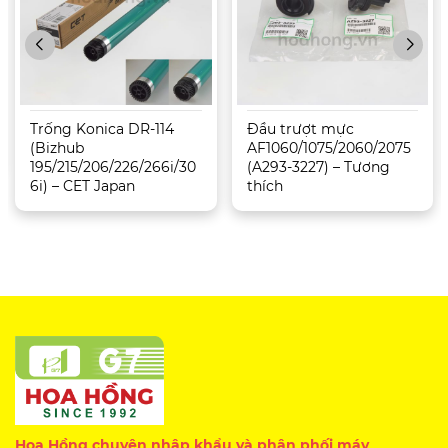
Trống Konica DR-114
Đầu trượt mực
(Bizhub
AF1060/1075/2060/2075
195/215/206/226/266i/30
(A293-3227) – Tương
6i) – CET Japan
thích
Hoa Hồng chuyên nhập khẩu và phân phối máy