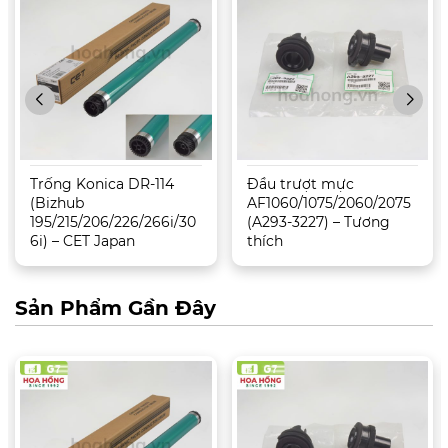
Trống Konica DR-114
Đầu trượt mực
(Bizhub
AF1060/1075/2060/2075
195/215/206/226/266i/30
(A293-3227) – Tương
6i) – CET Japan
thích
Sản Phẩm Gần Đây