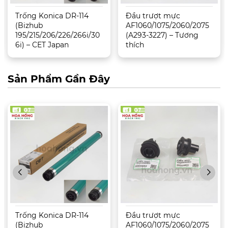
Trống Konica DR-114
Đầu trượt mực
(Bizhub
AF1060/1075/2060/2075
195/215/206/226/266i/30
(A293-3227) – Tương
6i) – CET Japan
thích
Sản Phẩm Gần Đây
Trống Konica DR-114
Đầu trượt mực
(Bizhub
AF1060/1075/2060/2075