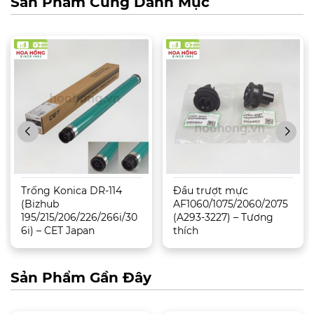
Sản Phẩm Cùng Danh Mục
Trống Konica DR-114
Đầu trượt mực
(Bizhub
AF1060/1075/2060/2075
195/215/206/226/266i/30
(A293-3227) – Tương
6i) – CET Japan
thích
Sản Phẩm Gần Đây