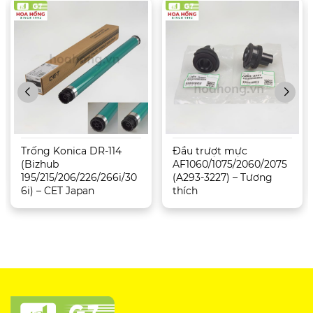
Trống Konica DR-114
Đầu trượt mực
(Bizhub
AF1060/1075/2060/2075
195/215/206/226/266i/30
(A293-3227) – Tương
6i) – CET Japan
thích