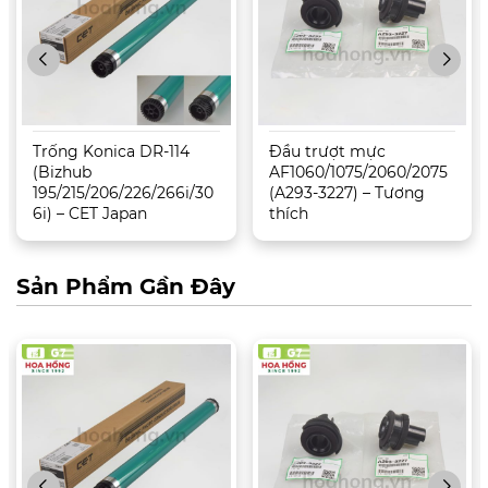
Trống Konica DR-114
Đầu trượt mực
(Bizhub
AF1060/1075/2060/2075
195/215/206/226/266i/30
(A293-3227) – Tương
6i) – CET Japan
thích
Sản Phẩm Gần Đây