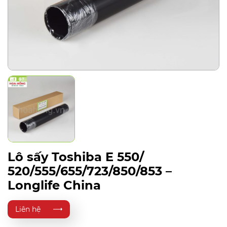
Lô sấy Toshiba E 550/
520/555/655/723/850/853 –
Longlife China
Liên hệ