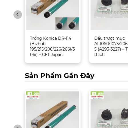
Trống Konica DR-114
Đầu trượt mực
5500/
(Bizhub
AF1060/1075/206
195/215/206/226/266i/3
5 (A293-3227) –
06i) – CET Japan
thích
Sản Phẩm Gần Đây