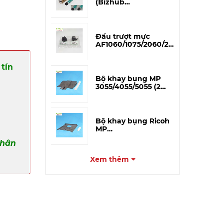
(Bizhub
195/215/206/226/266i/306i)
– CET Japan
Đầu trượt mực
AF1060/1075/2060/2075
(A293-3227) – Tương
thích
tín
Bộ khay bụng MP
3055/4055/5055 (2
miếng)
Bộ khay bụng Ricoh
MP
3054/4054/5054/6054
phân
(Khay to)
Xem thêm