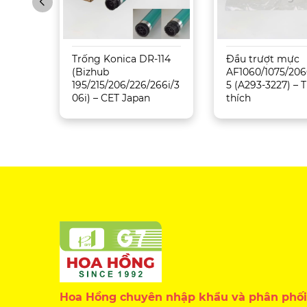
Sharp
Trống Konica DR-114
Đầu trượt mực
5071
(Bizhub
AF1060/1075/206
195/215/206/226/266i/3
5 (A293-3227) –
06i) – CET Japan
thích
Hoa Hồng chuyên nhập khẩu và phân phối