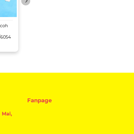
icoh
Máy Photocopy
Máy Photocopy
Konica Minolta Bizhub
Toshiba
/6054
C659/759
5516AC/6516AC/
C/8516AC
Fanpage
 Mai,