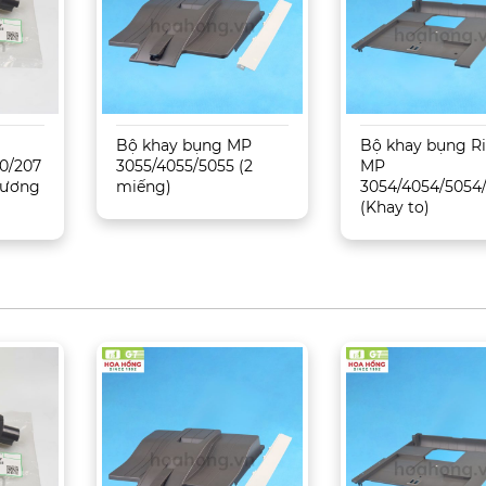
Bộ khay bụng MP
Bộ khay bụng R
0/207
3055/4055/5055 (2
MP
 Tương
miếng)
3054/4054/5054
(Khay to)