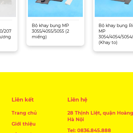
Bộ khay bụng MP
Bộ khay bụng R
0/207
3055/4055/5055 (2
MP
 Tương
miếng)
3054/4054/5054
(Khay to)
Liên kết
Liên hệ
Trang chủ
28 Thịnh Liệt, quận Hoàng
Hà Nội
Giới thiệu
Tel: 0836.845.888