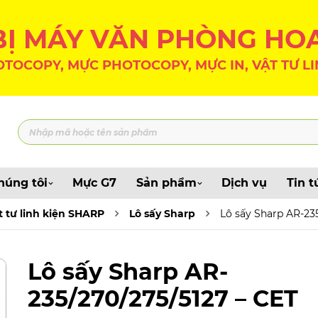
 BỊ MÁY VĂN PHÒNG HO
TOCOPY, MỰC PHOTOCOPY, MỰC IN, VẬT TƯ LI
húng tôi
Mực G7
Sản phẩm
Dịch vụ
Tin t
t tư linh kiện SHARP
Lô sấy Sharp
Lô sấy Sharp AR-23
Lô sấy Sharp AR-
235/270/275/5127 – CET