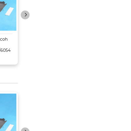
icoh
Sáp belt
Trống Toshiba
MPC6502/8002/6503/
E350/450/352/45
/6054
6003/Pro C5100s/5110s
CET
– CET