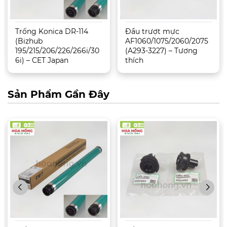
Trống Konica DR-114
Đầu trượt mực
(Bizhub
AF1060/1075/2060/2075
195/215/206/226/266i/30
(A293-3227) – Tương
6i) – CET Japan
thích
Sản Phẩm Gần Đây