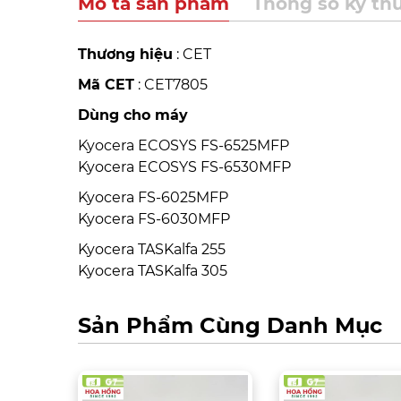
Mô tả sản phẩm
Thông số kỹ th
Thương hiệu
: CET
Mã CET
: CET7805
Dùng cho máy
Kyocera ECOSYS FS-6525MFP
Kyocera ECOSYS FS-6530MFP
Kyocera FS-6025MFP
Kyocera FS-6030MFP
Kyocera TASKalfa 255
Kyocera TASKalfa 305
Sản Phẩm Cùng Danh Mục