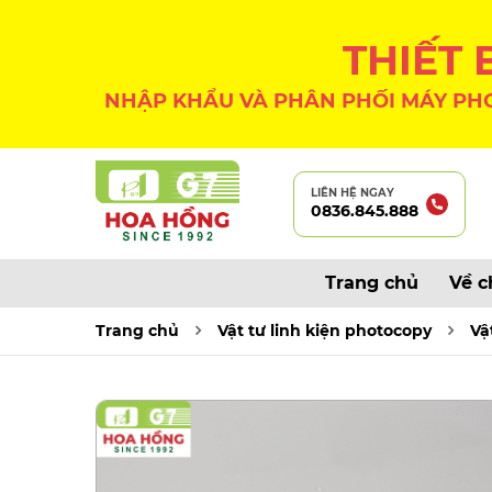
THIẾT
NHẬP KHẨU VÀ PHÂN PHỐI MÁY PHO
LIÊN HỆ NGAY
0836.845.888
Trang chủ
Về c
Trang chủ
Vật tư linh kiện photocopy
Vậ