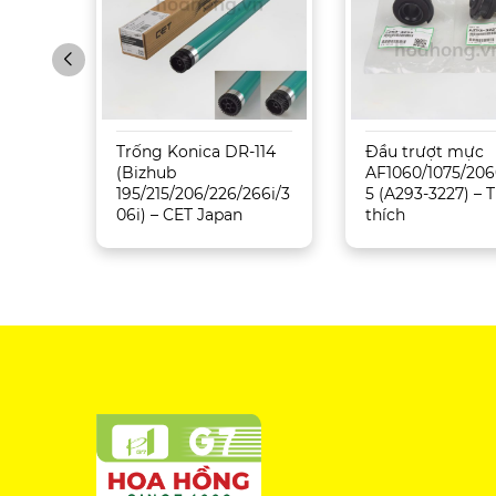
Sharp
Trống Konica DR-114
Đầu trượt mực
5071
(Bizhub
AF1060/1075/206
195/215/206/226/266i/3
5 (A293-3227) –
06i) – CET Japan
thích