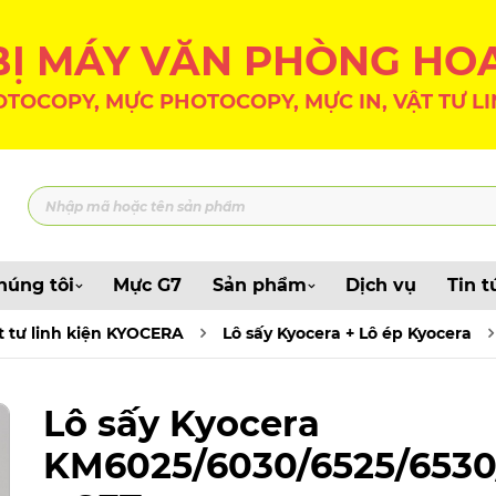
 BỊ MÁY VĂN PHÒNG HO
TOCOPY, MỰC PHOTOCOPY, MỰC IN, VẬT TƯ LI
húng tôi
Mực G7
Sản phẩm
Dịch vụ
Tin t
t tư linh kiện KYOCERA
Lô sấy Kyocera + Lô ép Kyocera
Lô sấy Kyocera
KM6025/6030/6525/6530