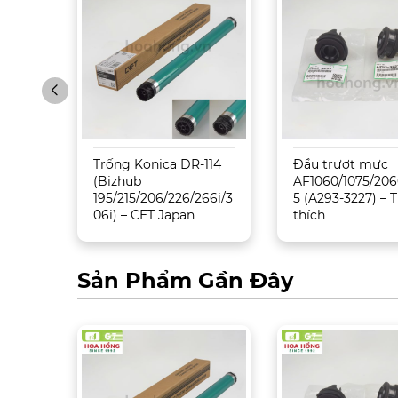
Trống Konica DR-114
Đầu trượt mực
5500/
(Bizhub
AF1060/1075/206
195/215/206/226/266i/3
5 (A293-3227) –
06i) – CET Japan
thích
Sản Phẩm Gần Đây