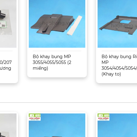
Bộ khay bụng MP
Bộ khay bụng R
0/207
3055/4055/5055 (2
MP
 Tương
miếng)
3054/4054/5054
(Khay to)