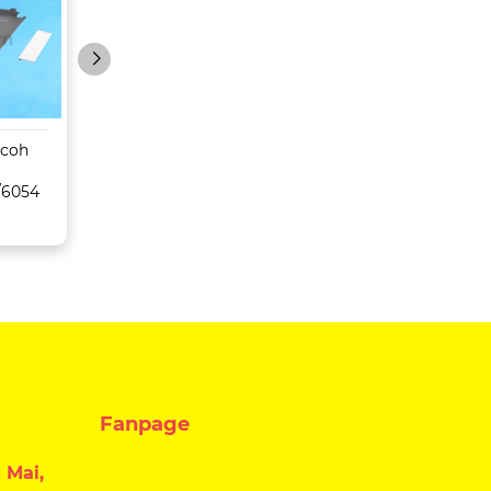
icoh
Máy Photocopy
Máy Photocopy
Konica Minolta Bizhub
Toshiba
/6054
C659/759
5516AC/6516AC/
C/8516AC
Fanpage
 Mai,