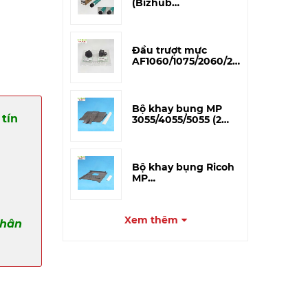
(Bizhub
195/215/206/226/266i/306i)
– CET Japan
Đầu trượt mực
AF1060/1075/2060/2075
(A293-3227) – Tương
thích
Bộ khay bụng MP
tín
3055/4055/5055 (2
miếng)
Bộ khay bụng Ricoh
MP
3054/4054/5054/6054
(Khay to)
Xem thêm
phân