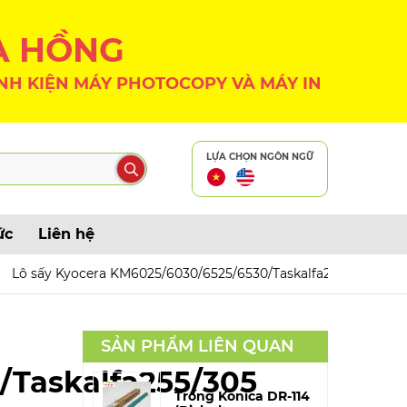
A HỒNG
NH KIỆN MÁY PHOTOCOPY VÀ MÁY IN
LỰA CHỌN NGÔN NGỮ
ức
Liên hệ
Lô sấy Kyocera KM6025/6030/6525/6530/Taskalfa255/305 – CE
SẢN PHẨM LIÊN QUAN
/Taskalfa255/305
Trống Konica DR-114