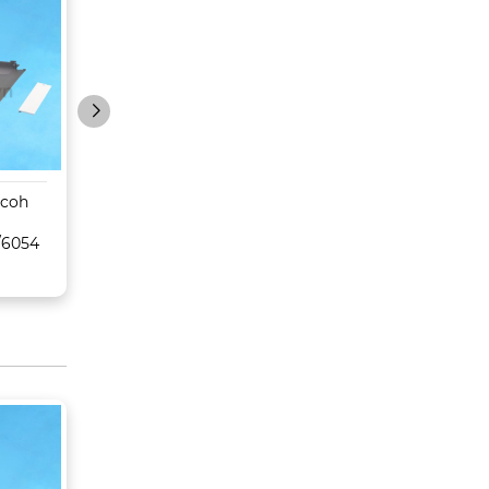
icoh
Sáp belt
Trống Toshiba
MPC6502/8002/6503/
E350/450/352/45
/6054
6003/Pro C5100s/5110s
CET
– CET