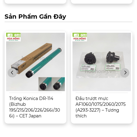
Sản Phẩm Gần Đây
Trống Konica DR-114
Đầu trượt mực
(Bizhub
AF1060/1075/2060/2075
195/215/206/226/266i/30
(A293-3227) – Tương
6i) – CET Japan
thích