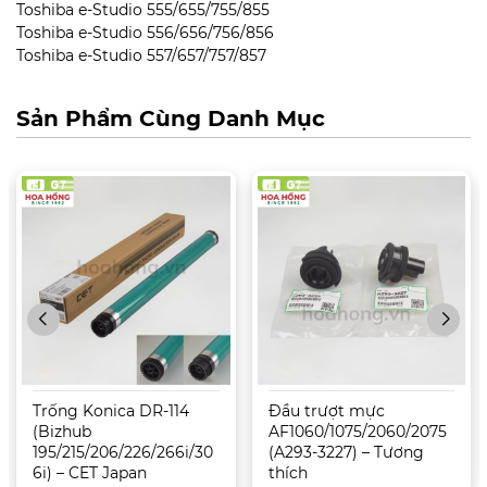
Toshiba e-Studio 555/655/755/855
Toshiba e-Studio 556/656/756/856
Toshiba e-Studio 557/657/757/857
Sản Phẩm Cùng Danh Mục
Trống Konica DR-114
Đầu trượt mực
(Bizhub
AF1060/1075/2060/2075
195/215/206/226/266i/30
(A293-3227) – Tương
6i) – CET Japan
thích