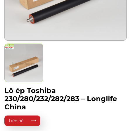
Lô ép Toshiba
230/280/232/282/283 – Longlife
China
Liên hệ