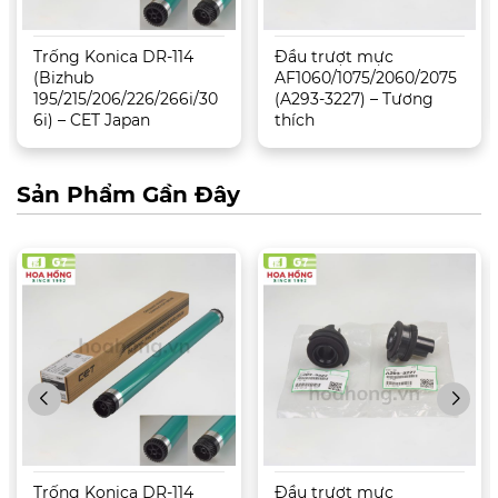
Trống Konica DR-114
Đầu trượt mực
(Bizhub
AF1060/1075/2060/2075
195/215/206/226/266i/30
(A293-3227) – Tương
6i) – CET Japan
thích
Sản Phẩm Gần Đây
Trống Konica DR-114
Đầu trượt mực