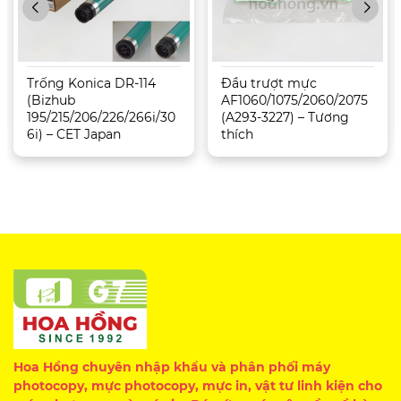
Trống Konica DR-114
Đầu trượt mực
(Bizhub
AF1060/1075/2060/2075
195/215/206/226/266i/30
(A293-3227) – Tương
6i) – CET Japan
thích
Hoa Hồng chuyên nhập khẩu và phân phối máy
photocopy, mực photocopy, mực in, vật tư linh kiện cho