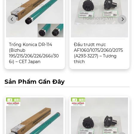
Trống Konica DR-114
Đầu trượt mực
(Bizhub
AF1060/1075/2060/2075
195/215/206/226/266i/30
(A293-3227) – Tương
6i) – CET Japan
thích
Sản Phẩm Gần Đây