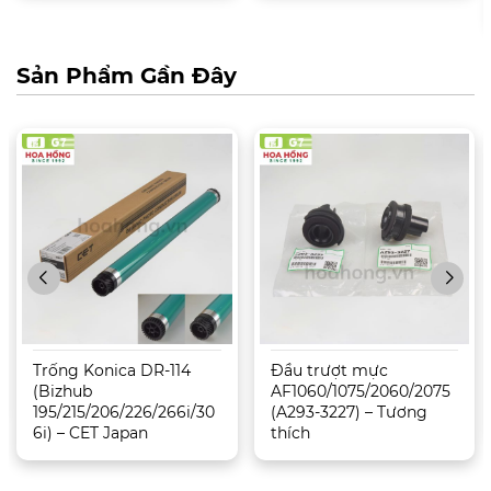
Sản Phẩm Gần Đây
Trống Konica DR-114
Đầu trượt mực
(Bizhub
AF1060/1075/2060/2075
195/215/206/226/266i/30
(A293-3227) – Tương
6i) – CET Japan
thích