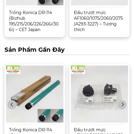
Trống Konica DR-114
Đầu trượt mực
(Bizhub
AF1060/1075/2060/2075
195/215/206/226/266i/30
(A293-3227) – Tương
6i) – CET Japan
thích
Sản Phẩm Gần Đây
Trống Konica DR-114
Đầu trượt mực