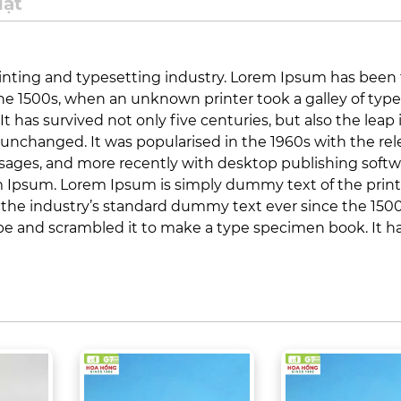
uật
inting and typesetting industry. Lorem Ipsum has been
he 1500s, when an unknown printer took a galley of typ
 has survived not only five centuries, but also the leap 
 unchanged. It was popularised in the 1960s with the rel
ages, and more recently with desktop publishing softwa
m Ipsum. Lorem Ipsum is simply dummy text of the prin
the industry’s standard dummy text ever since the 1500
pe and scrambled it to make a type specimen book. It h