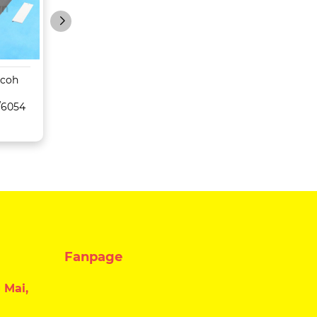
icoh
Máy Photocopy
Máy Photocopy
Konica Minolta Bizhub
Toshiba
/6054
C659/759
5516AC/6516AC/
C/8516AC
Fanpage
 Mai,