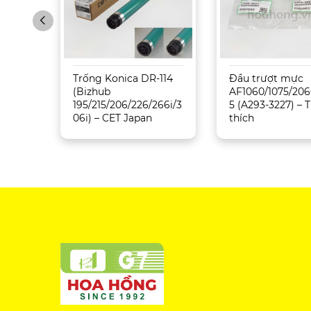
Sharp
Trống Konica DR-114
Đầu trượt mực
5071
(Bizhub
AF1060/1075/206
195/215/206/226/266i/3
5 (A293-3227) –
06i) – CET Japan
thích