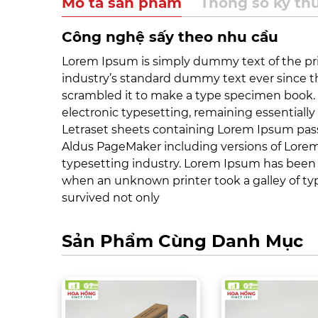
Mô tả sản phẩm
Thông số kỹ th
Công nghệ sấy theo nhu cầu
Lorem Ipsum is simply dummy text of the pr
industry’s standard dummy text ever since t
scrambled it to make a type specimen book. It
electronic typesetting, remaining essentially
Letraset sheets containing Lorem Ipsum pass
Aldus PageMaker including versions of Lore
typesetting industry. Lorem Ipsum has been 
when an unknown printer took a galley of ty
survived not only
Sản Phẩm Cùng Danh Mục