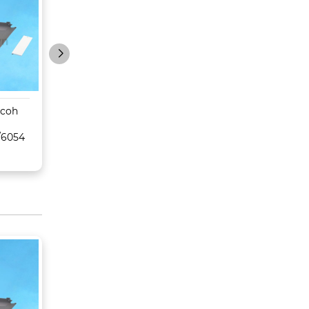
icoh
Sáp belt
Trống Toshiba
MPC6502/8002/6503/
E350/450/352/45
/6054
6003/Pro C5100s/5110s
CET
– CET