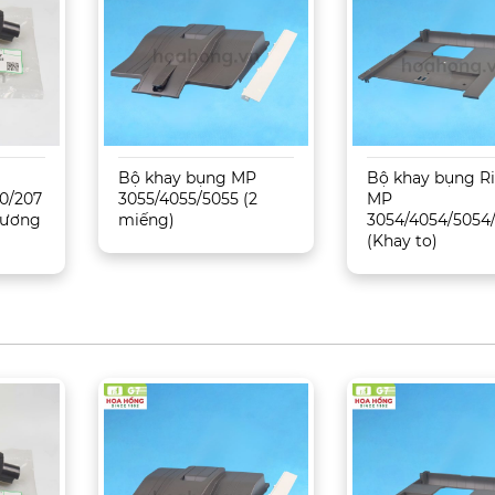
Bộ khay bụng MP
Bộ khay bụng R
0/207
3055/4055/5055 (2
MP
 Tương
miếng)
3054/4054/5054
(Khay to)