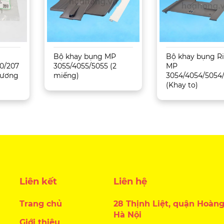
Bộ khay bụng MP
Bộ khay bụng R
0/207
3055/4055/5055 (2
MP
 Tương
miếng)
3054/4054/5054
(Khay to)
Liên kết
Liên hệ
Trang chủ
28 Thịnh Liệt, quận Hoàng
Hà Nội
Giới thiệu