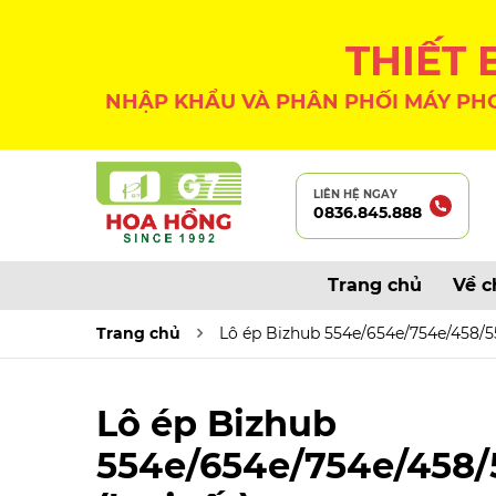
THIẾT
NHẬP KHẨU VÀ PHÂN PHỐI MÁY PHO
LIÊN HỆ NGAY
0836.845.888
Trang chủ
Về c
Trang chủ
Lô ép Bizhub 554e/654e/754e/458/55
Lô ép Bizhub
554e/654e/754e/458/