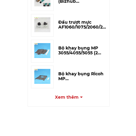
(Bizhub
195/215/206/226/266i/306i)
– CET Japan
Đầu trượt mực
AF1060/1075/2060/2075
(A293-3227) – Tương
thích
Bộ khay bụng MP
3055/4055/5055 (2
miếng)
Bộ khay bụng Ricoh
MP
3054/4054/5054/6054
(Khay to)
Xem thêm