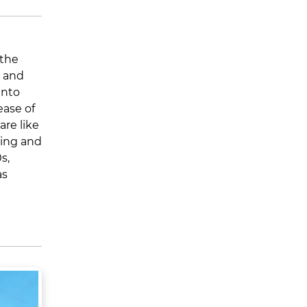
 the
e and
into
ease of
re like
ting and
s,
as