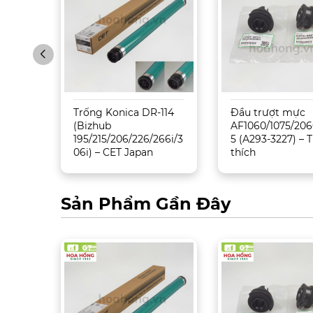
Trống Konica DR-114
Đầu trượt mực
5500/
(Bizhub
AF1060/1075/206
195/215/206/226/266i/3
5 (A293-3227) –
06i) – CET Japan
thích
Sản Phẩm Gần Đây