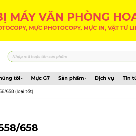
 BỊ MÁY VĂN PHÒNG HO
TOCOPY, MỰC PHOTOCOPY, MỰC IN, VẬT TƯ LI
húng tôi
Mực G7
Sản phẩm
Dịch vụ
Tin t
8/658 (loại tốt)
558/658