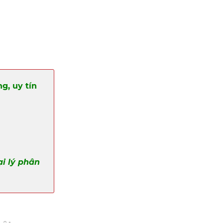
g, uy tín
ại lý phân