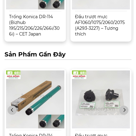
Trống Konica DR-114
Đầu trượt mực
(Bizhub
AF1060/1075/2060/2075
195/215/206/226/266i/30
(A293-3227) – Tương
6i) – CET Japan
thích
Sản Phẩm Gần Đây
Trống Konica DR-114
Đầu trượt mực