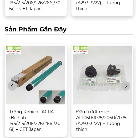
195/215/206/226/266i/30
(A293-3227) – Tương
6i) – CET Japan
thích
Sản Phẩm Gần Đây
Trống Konica DR-114
Đầu trượt mực
(Bizhub
AF1060/1075/2060/2075
195/215/206/226/266i/30
(A293-3227) – Tương
6i) – CET Japan
thích