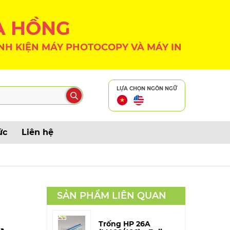
A HỒNG
NH KIỆN MÁY PHOTOCOPY VÀ MÁY IN
LỰA CHỌN NGÔN NGỮ
ức
Liên hệ
SẢN PHẨM LIÊN QUAN
Trống HP 26A