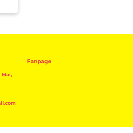
C/8516AC
Fanpage
 Mai,
il.com
Đăng ký nhận tin