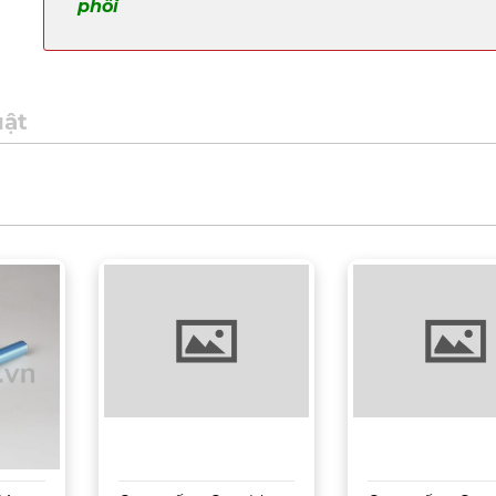
phối
uật