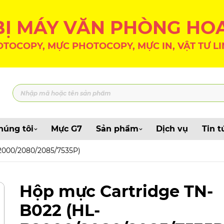
 BỊ MÁY VĂN PHÒNG HO
TOCOPY, MỰC PHOTOCOPY, MỰC IN, VẬT TƯ LI
húng tôi
Mực G7
Sản phẩm
Dịch vụ
Tin t
2000/2080/2085/7535P)
Hộp mực Cartridge TN-
B022 (HL-