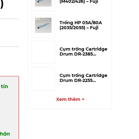
)
(M402/426) – Fuji
Trống HP 05A/80A
(2035/2055) – Fuji
Cụm trống Cartridge
Drum DR-2385
(HL2321/2361/MFC-
L2701)
Cụm trống Cartridge
Drum DR-2255
(HL2130/2240/MFC-
tín
7360)
Xem thêm
phân