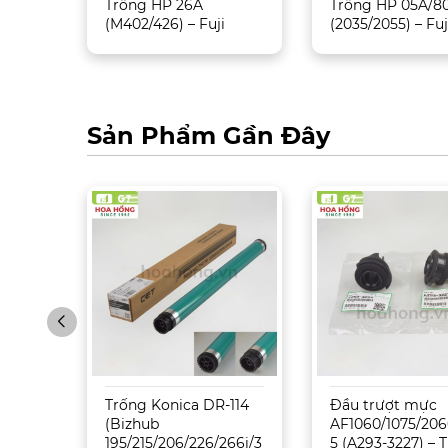
dge
Trống HP 26A
Trống HP 05A/8
(M402/426) – Fuji
(2035/2055) – Fuj
11)
Sản Phẩm Gần Đây
Sharp
Trống Konica DR-114
Đầu trượt mực
5071
(Bizhub
AF1060/1075/206
195/215/206/226/266i/3
5 (A293-3227) –