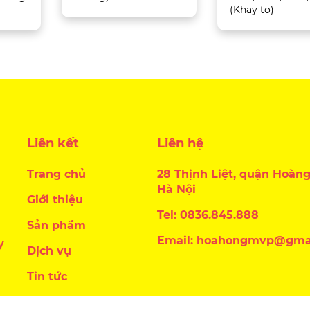
(Khay to)
Liên kết
Liên hệ
Trang chủ
28 Thịnh Liệt, quận Hoàng
Hà Nội
Giới thiệu
Tel: 0836.845.888
Sản phẩm
Email: hoahongmvp@gma
y
Dịch vụ
Tin tức