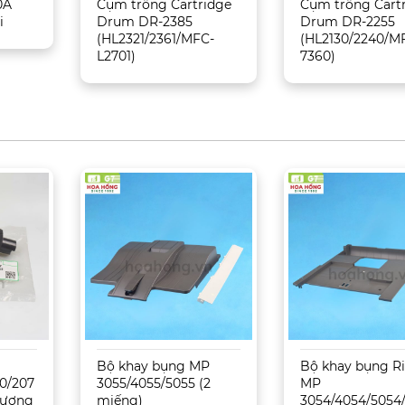
0A
Cụm trống Cartridge
Cụm trống Cart
i
Drum DR-2385
Drum DR-2255
(HL2321/2361/MFC-
(HL2130/2240/M
L2701)
7360)
Bộ khay bụng MP
Bộ khay bụng R
0/207
3055/4055/5055 (2
MP
 Tương
miếng)
3054/4054/5054