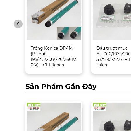
Trống Konica DR-114
Đầu trượt mực
5500/
(Bizhub
AF1060/1075/206
195/215/206/226/266i/3
5 (A293-3227) –
06i) – CET Japan
thích
Sản Phẩm Gần Đây