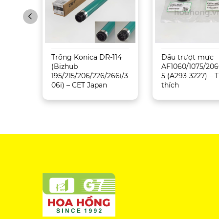
Sharp
Trống Konica DR-114
Đầu trượt mực
5071
(Bizhub
AF1060/1075/206
195/215/206/226/266i/3
5 (A293-3227) –
06i) – CET Japan
thích