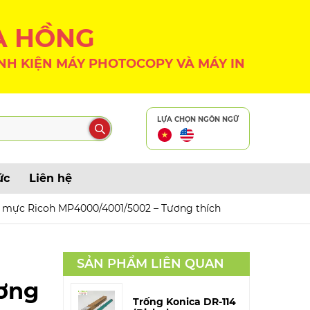
A HỒNG
NH KIỆN MÁY PHOTOCOPY VÀ MÁY IN
LỰA CHỌN NGÔN NGỮ
ức
Liên hệ
 mực Ricoh MP4000/4001/5002 – Tương thích
SẢN PHẨM LIÊN QUAN
ơng
Trống Konica DR-114