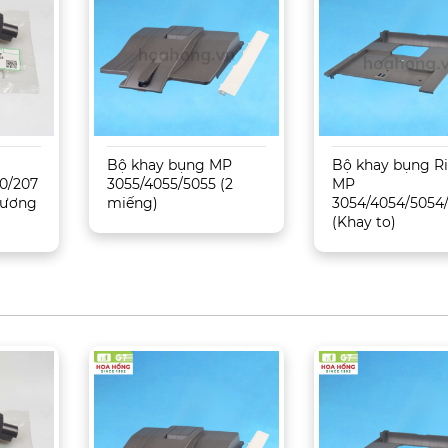
Bộ khay bụng MP
Bộ khay bụng R
0/207
3055/4055/5055 (2
MP
 Tương
miếng)
3054/4054/5054
(Khay to)