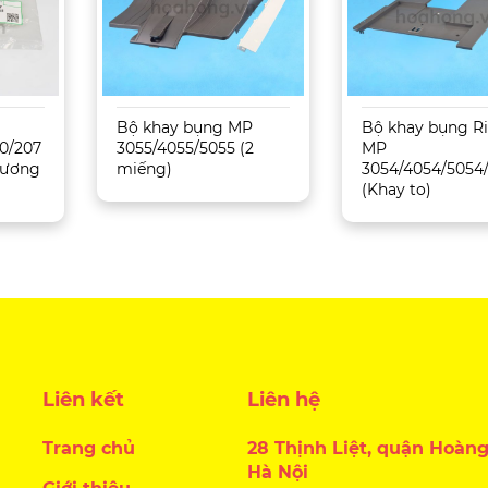
Bộ khay bụng MP
Bộ khay bụng R
0/207
3055/4055/5055 (2
MP
 Tương
miếng)
3054/4054/5054
(Khay to)
Liên kết
Liên hệ
Trang chủ
28 Thịnh Liệt, quận Hoàng
Hà Nội