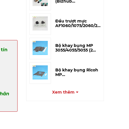
(Bizhub
195/215/206/226/266i/306i)
– CET Japan
Đầu trượt mực
AF1060/1075/2060/2075
(A293-3227) – Tương
thích
Bộ khay bụng MP
tín
3055/4055/5055 (2
miếng)
Bộ khay bụng Ricoh
MP
3054/4054/5054/6054
(Khay to)
Xem thêm
phân