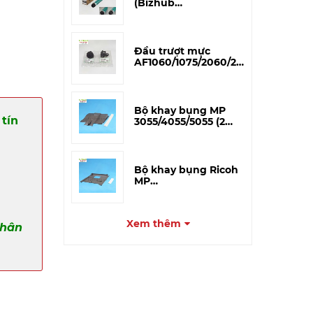
(Bizhub
195/215/206/226/266i/306i)
– CET Japan
Đầu trượt mực
AF1060/1075/2060/2075
(A293-3227) – Tương
thích
Bộ khay bụng MP
tín
3055/4055/5055 (2
miếng)
Bộ khay bụng Ricoh
MP
3054/4054/5054/6054
(Khay to)
Xem thêm
phân