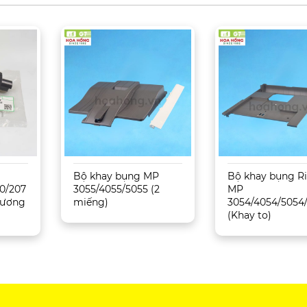
Bộ khay bụng MP
Bộ khay bụng R
0/207
3055/4055/5055 (2
MP
 Tương
miếng)
3054/4054/5054
(Khay to)