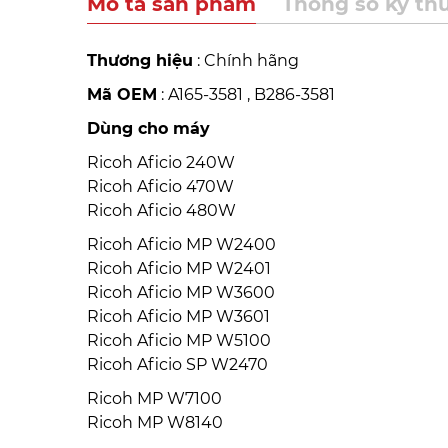
Mô tả sản phẩm
Thông số kỹ th
Thương hiệu
: Chính hãng
Mã OEM
: A165-3581 , B286-3581
Dùng cho máy
Ricoh Aficio 240W
Ricoh Aficio 470W
Ricoh Aficio 480W
Ricoh Aficio MP W2400
Ricoh Aficio MP W2401
Ricoh Aficio MP W3600
Ricoh Aficio MP W3601
Ricoh Aficio MP W5100
Ricoh Aficio SP W2470
Ricoh MP W7100
Ricoh MP W8140