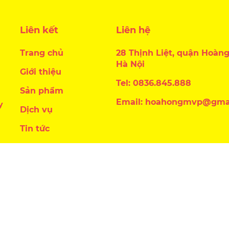
Liên kết
Liên hệ
Trang chủ
28 Thịnh Liệt, quận Hoàng
Hà Nội
Giới thiệu
Tel: 0836.845.888
Sản phẩm
Email: hoahongmvp@gma
y
Dịch vụ
Tin tức