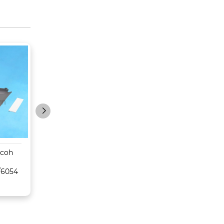
icoh
Sáp belt
Trống Toshiba
MPC6502/8002/6503/
E350/450/352/45
/6054
6003/Pro C5100s/5110s
CET
– CET