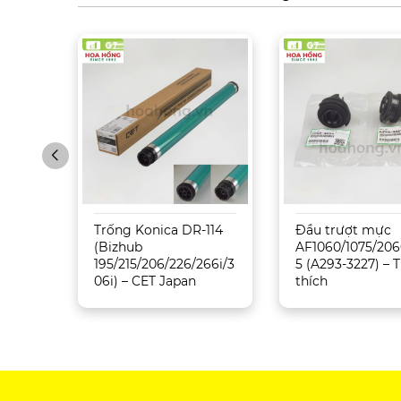
Sharp
Trống Konica DR-114
Đầu trượt mực
5071
(Bizhub
AF1060/1075/206
195/215/206/226/266i/3
5 (A293-3227) –
06i) – CET Japan
thích