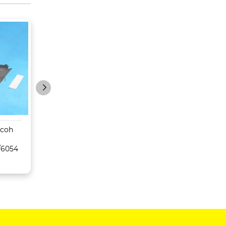
icoh
Máy Photocopy
Máy Photocopy
Konica Minolta Bizhub
Toshiba
/6054
C659/759
5516AC/6516AC/
C/8516AC