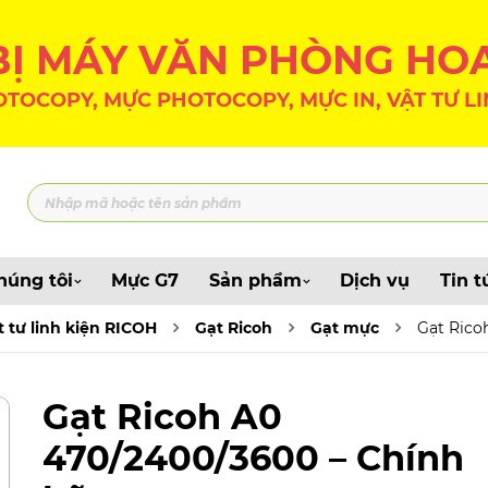
 BỊ MÁY VĂN PHÒNG HO
TOCOPY, MỰC PHOTOCOPY, MỰC IN, VẬT TƯ LI
húng tôi
Mực G7
Sản phẩm
Dịch vụ
Tin t
t tư linh kiện RICOH
Gạt Ricoh
Gạt mực
Gạt Rico
Gạt Ricoh A0
470/2400/3600 – Chính