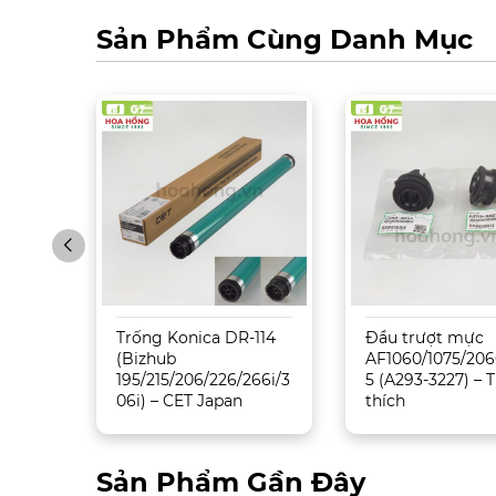
Sản Phẩm Cùng Danh Mục
Trống Konica DR-114
Đầu trượt mực
5500/
(Bizhub
AF1060/1075/206
195/215/206/226/266i/3
5 (A293-3227) –
06i) – CET Japan
thích
Sản Phẩm Gần Đây