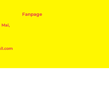
Fanpage
 Mai,
il.com
Đăng ký nhận tin