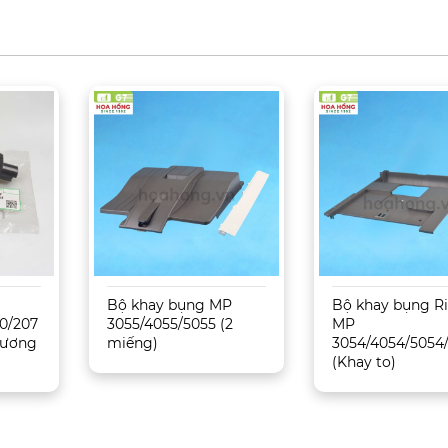
Bộ khay bụng MP
Bộ khay bụng R
0/207
3055/4055/5055 (2
MP
 Tương
miếng)
3054/4054/5054
(Khay to)