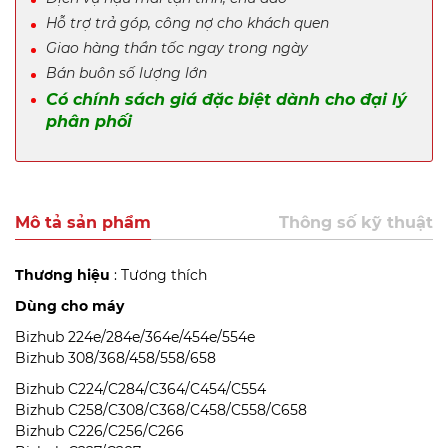
Hỗ trợ trả góp, công nợ cho khách quen
Giao hàng thần tốc ngay trong ngày
Bán buôn số lượng lớn
Có chính sách giá đặc biệt dành cho đại lý
phân phối
Mô tả sản phẩm
Thông số kỹ thuật
Thương hiệu
: Tương thích
Dùng cho máy
Bizhub 224e/284e/364e/454e/554e
Bizhub 308/368/458/558/658
Bizhub C224/C284/C364/C454/C554
Bizhub C258/C308/C368/C458/C558/C658
Bizhub C226/C256/C266