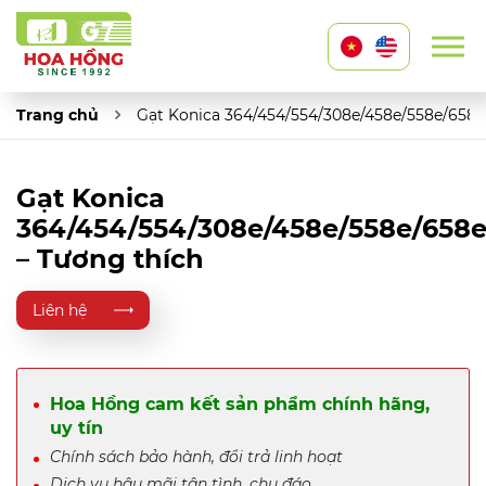
Trang chủ
Gạt Konica 364/454/554/308e/458e/558e/658e
Gạt Konica
364/454/554/308e/458e/558e/658
– Tương thích
Liên hệ
Hoa Hồng cam kết sản phẩm chính hãng,
uy tín
Chính sách bảo hành, đổi trả linh hoạt
Dịch vụ hậu mãi tận tình, chu đáo