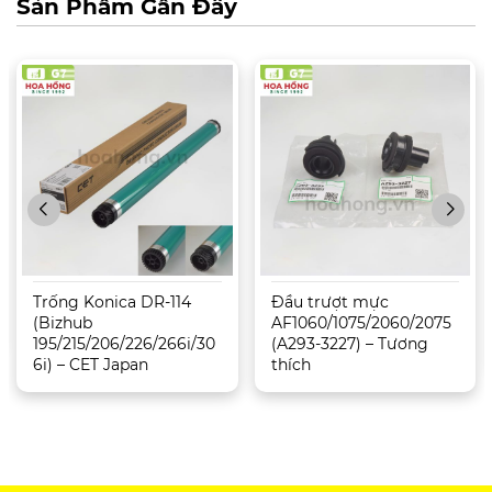
Sản Phẩm Gần Đây
Trống Konica DR-114
Đầu trượt mực
(Bizhub
AF1060/1075/2060/2075
195/215/206/226/266i/30
(A293-3227) – Tương
6i) – CET Japan
thích