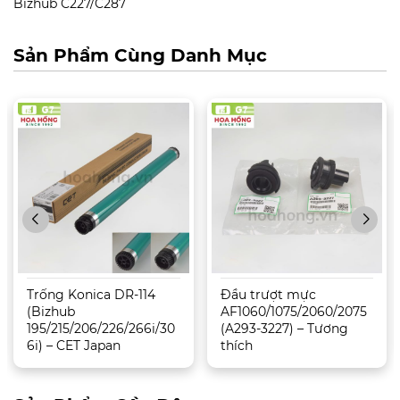
Bizhub C227/C287
Sản Phẩm Cùng Danh Mục
Trống Konica DR-114
Đầu trượt mực
(Bizhub
AF1060/1075/2060/2075
195/215/206/226/266i/30
(A293-3227) – Tương
6i) – CET Japan
thích