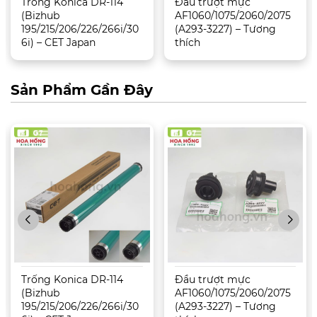
Trống Konica DR-114
Đầu trượt mực
(Bizhub
AF1060/1075/2060/2075
195/215/206/226/266i/30
(A293-3227) – Tương
6i) – CET Japan
thích
Sản Phẩm Gần Đây
Trống Konica DR-114
Đầu trượt mực
(Bizhub
AF1060/1075/2060/2075
195/215/206/226/266i/30
(A293-3227) – Tương