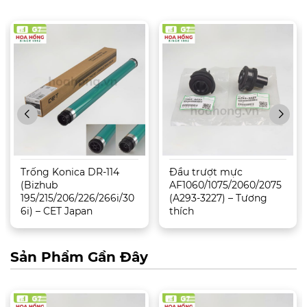
Trống Konica DR-114
Đầu trượt mực
(Bizhub
AF1060/1075/2060/2075
195/215/206/226/266i/30
(A293-3227) – Tương
6i) – CET Japan
thích
Sản Phẩm Gần Đây