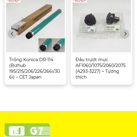
Trống Konica DR-114
Đầu trượt mực
(Bizhub
AF1060/1075/2060/2075
195/215/206/226/266i/30
(A293-3227) – Tương
6i) – CET Japan
thích