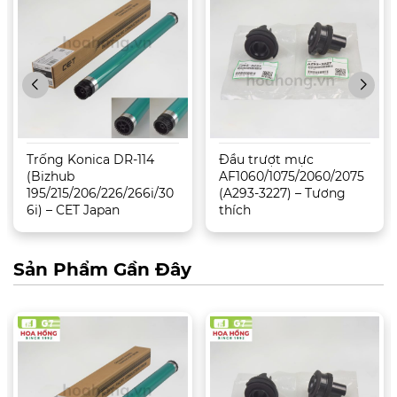
Trống Konica DR-114
Đầu trượt mực
(Bizhub
AF1060/1075/2060/2075
195/215/206/226/266i/30
(A293-3227) – Tương
6i) – CET Japan
thích
Sản Phẩm Gần Đây