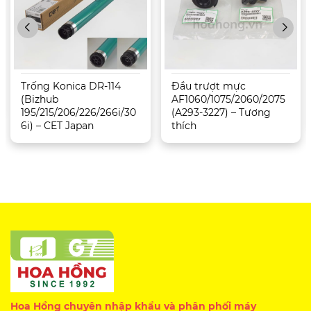
Trống Konica DR-114
Đầu trượt mực
(Bizhub
AF1060/1075/2060/2075
195/215/206/226/266i/30
(A293-3227) – Tương
6i) – CET Japan
thích
Hoa Hồng chuyên nhập khẩu và phân phối máy