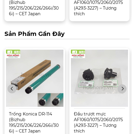
(Bizhub
AF1060/1075/2060/2075
195/215/206/226/266i/30
(A293-3227) – Tương
6i) – CET Japan
thích
Sản Phẩm Gần Đây
Trống Konica DR-114
Đầu trượt mực
(Bizhub
AF1060/1075/2060/2075
195/215/206/226/266i/30
(A293-3227) – Tương
6i) – CET Japan
thích