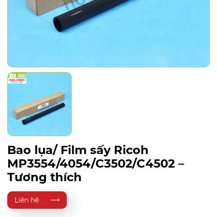
Bao lụa/ Film sấy Ricoh
MP3554/4054/C3502/C4502 –
Tương thích
Liên hệ