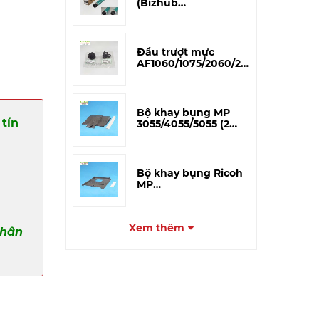
(Bizhub
195/215/206/226/266i/306i)
– CET Japan
Đầu trượt mực
AF1060/1075/2060/2075
(A293-3227) – Tương
thích
Bộ khay bụng MP
tín
3055/4055/5055 (2
miếng)
Bộ khay bụng Ricoh
MP
3054/4054/5054/6054
(Khay to)
Xem thêm
phân