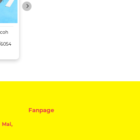
icoh
Máy Photocopy
Máy Photocopy
Konica Minolta Bizhub
Toshiba
/6054
C659/759
5516AC/6516AC/
C/8516AC
Fanpage
 Mai,