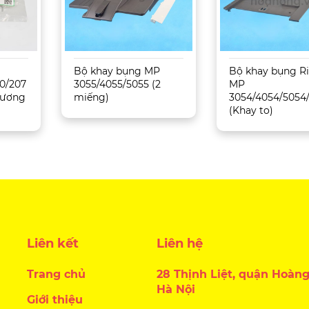
Bộ khay bụng MP
Bộ khay bụng R
0/207
3055/4055/5055 (2
MP
 Tương
miếng)
3054/4054/5054
(Khay to)
Liên kết
Liên hệ
Trang chủ
28 Thịnh Liệt, quận Hoàng
Hà Nội
Giới thiệu