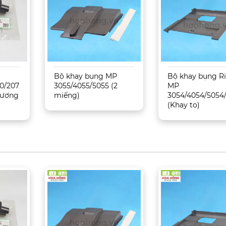
Bộ khay bụng MP
Bộ khay bụng R
0/207
3055/4055/5055 (2
MP
 Tương
miếng)
3054/4054/5054
(Khay to)