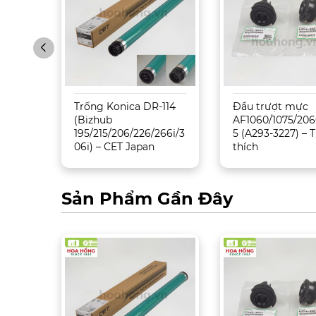
Trống Konica DR-114
Đầu trượt mực
5500/
(Bizhub
AF1060/1075/206
195/215/206/226/266i/3
5 (A293-3227) –
06i) – CET Japan
thích
Sản Phẩm Gần Đây