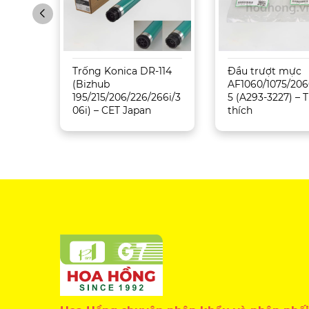
Sharp
Trống Konica DR-114
Đầu trượt mực
5071
(Bizhub
AF1060/1075/206
195/215/206/226/266i/3
5 (A293-3227) –
06i) – CET Japan
thích