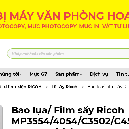
 BỊ MÁY VĂN PHÒNG HO
TOCOPY, MỰC PHOTOCOPY, MỰC IN, VẬT TƯ LI
húng tôi
Mực G7
Sản phẩm
Dịch vụ
Tin t
t tư linh kiện RICOH
Lô sấy Ricoh
Bao lụa/ Film sấy R
Bao lụa/ Film sấy Ricoh
MP3554/4054/C3502/C4