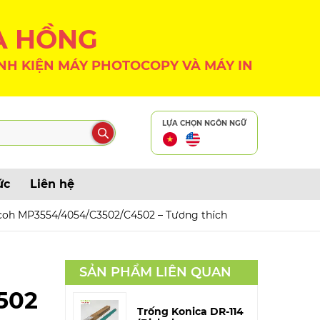
A HỒNG
NH KIỆN MÁY PHOTOCOPY VÀ MÁY IN
LỰA CHỌN NGÔN NGỮ
ức
Liên hệ
icoh MP3554/4054/C3502/C4502 – Tương thích
SẢN PHẨM LIÊN QUAN
502
Trống Konica DR-114