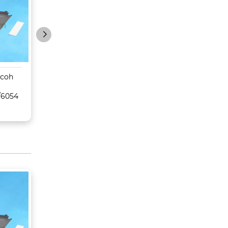
icoh
Sáp belt
Trống Toshiba
MPC6502/8002/6503/
E350/450/352/45
/6054
6003/Pro C5100s/5110s
CET
– CET