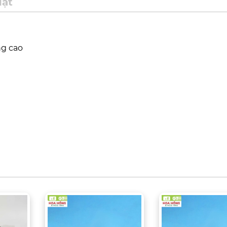
uật
ng cao