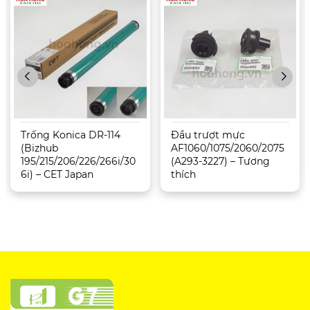
Trống Konica DR-114
Đầu trượt mực
(Bizhub
AF1060/1075/2060/2075
195/215/206/226/266i/30
(A293-3227) – Tương
6i) – CET Japan
thích