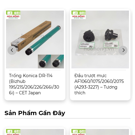
Trống Konica DR-114
Đầu trượt mực
(Bizhub
AF1060/1075/2060/2075
195/215/206/226/266i/30
(A293-3227) – Tương
6i) – CET Japan
thích
Sản Phẩm Gần Đây