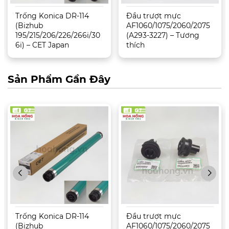
Trống Konica DR-114
Đầu trượt mực
(Bizhub
AF1060/1075/2060/2075
195/215/206/226/266i/30
(A293-3227) – Tương
6i) – CET Japan
thích
Sản Phẩm Gần Đây
Trống Konica DR-114
Đầu trượt mực
(Bizhub
AF1060/1075/2060/2075